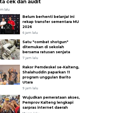
ita cek dan audit
am lalu
Belum berhenti belanja! Ini
rekap transfer sementara MU
2026
6 jam lalu
Satu "combat shotgun"
ditemukan di sekolah
bersama ratusan senjata
7 jam lalu
Rakor Pemdeskel se-Kalteng,
Shalahuddin paparkan 11
program unggulan Barito
Utara
9 jam lalu
Wujudkan pemerataan akses,
Pemprov Kalteng lengkapi
sarpras internet daerah