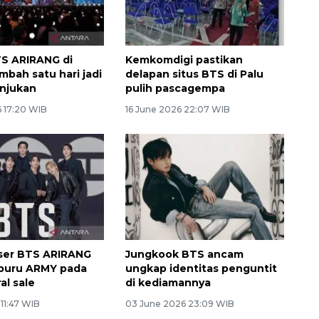
S ARIRANG di
Kemkomdigi pastikan
mbah satu hari jadi
delapan situs BTS di Palu
unjukan
pulih pascagempa
6 17:20 WIB
16 June 2026 22:07 WIB
ser BTS ARIRANG
Jungkook BTS ancam
iburu ARMY pada
ungkap identitas penguntit
al sale
di kediamannya
 11:47 WIB
03 June 2026 23:09 WIB