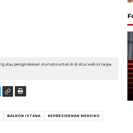
F
g atau pengindeksan otomatis untuk AI di situs web ini tanpa
Prediksi puncak musim
kemarau di Kalimantan
Tengah
22 July 2026 17:18 WIB
BALKON ISTANA
KEPRESIDENAN MEKSIKO