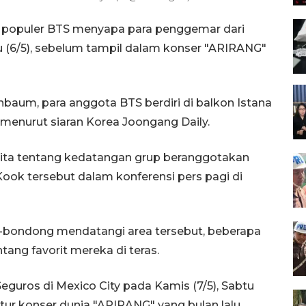
p populer BTS menyapa para penggemar dari
 (6/5), sebelum tampil dalam konser "ARIRANG"
baum, para anggota BTS berdiri di balkon Istana
enurut siaran Korea Joongang Daily.
ta tentang kedatangan grup beranggotakan
 Kook tersebut dalam konferensi pers pagi di
bondong mendatangi area tersebut, beberapa
tang favorit mereka di teras.
eguros di Mexico City pada Kamis (7/5), Sabtu
 tur konser dunia "ARIRANG" yang bulan lalu