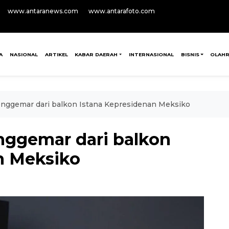
www.antaranews.com
www.antarafoto.com
A
NASIONAL
ARTIKEL
KABAR DAERAH
INTERNASIONAL
BISNIS
OLAH
enggemar dari balkon Istana Kepresidenan Meksiko
nggemar dari balkon
n Meksiko