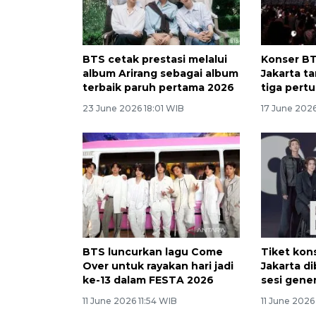
BTS cetak prestasi melalui
Konser BT
album Arirang sebagai album
Jakarta ta
terbaik paruh pertama 2026
tiga pert
23 June 2026 18:01 WIB
17 June 202
BTS luncurkan lagu Come
Tiket kon
Over untuk rayakan hari jadi
Jakarta d
ke-13 dalam FESTA 2026
sesi gener
11 June 2026 11:54 WIB
11 June 2026