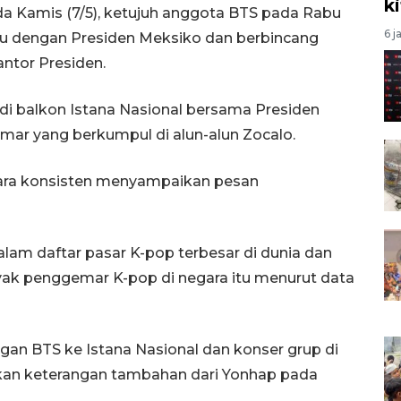
k
da Kamis (7/5), ketujuh anggota BTS pada Rabu
6 j
u dengan Presiden Meksiko dan berbincang
ntor Presiden.
 di balkon Istana Nasional bersama Presiden
r yang berkumpul di alun-alun Zocalo.
ara konsisten menyampaikan pesan
am daftar pasar K-pop terbesar di dunia dan
yak penggemar K-pop di negara itu menurut data
ngan BTS ke Istana Nasional dan konser grup di
an keterangan tambahan dari Yonhap pada