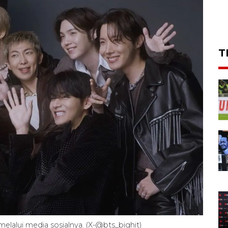
T
lalui media sosialnya. (X-@bts_bighit)