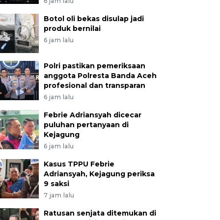
6 jam lalu
Botol oli bekas disulap jadi
produk bernilai
6 jam lalu
Polri pastikan pemeriksaan
anggota Polresta Banda Aceh
profesional dan transparan
6 jam lalu
Febrie Adriansyah dicecar
puluhan pertanyaan di
Kejagung
6 jam lalu
Kasus TPPU Febrie
Adriansyah, Kejagung periksa
9 saksi
7 jam lalu
Ratusan senjata ditemukan di