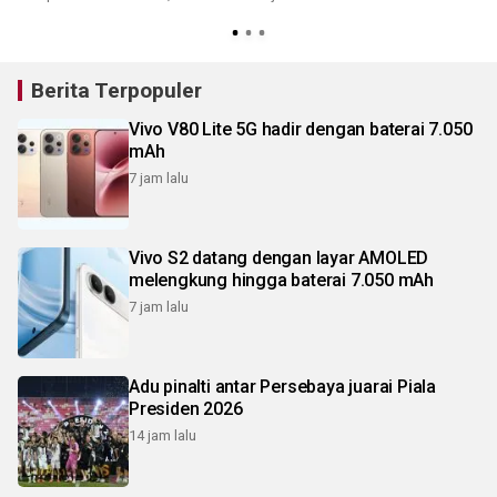
1
Berita Terpopuler
Vivo V80 Lite 5G hadir dengan baterai 7.050
mAh
7 jam lalu
Vivo S2 datang dengan layar AMOLED
melengkung hingga baterai 7.050 mAh
7 jam lalu
Adu pinalti antar Persebaya juarai Piala
Presiden 2026
14 jam lalu