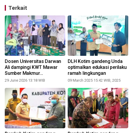
Terkait
g
Dosen Universitas Darwan
DLH Kotim gandeng Unda
n
Ali dampingi KWT Mawar
optimalkan edukasi perilaku
Sumber Makmur
ramah lingkungan
kembangkan jamu higienis
29 June 2026 13:18 WIB
09 March 2025 15:42 WIB, 2025
dan pemasaran digital