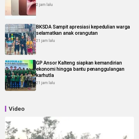
2 jam lalu
BKSDA Sampit apresiasi kepedulian warga
selamatkan anak orangutan
21 jam lalu
GP Ansor Kalteng siapkan kemandirian
ekonomi hingga bantu penanggulangan
karhutla
21 jam lalu
Video