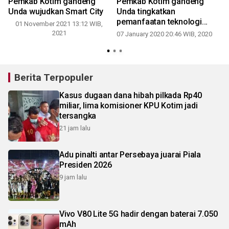
Pemkab Kotim gandeng
Pemkab Kotim gandeng
Unda wujudkan Smart City
Unda tingkatkan
pemanfaatan teknologi
01 November 2021 13:12 WIB,
informasi
2021
07 January 2020 20:46 WIB, 2020
Berita Terpopuler
Kasus dugaan dana hibah pilkada Rp40
miliar, lima komisioner KPU Kotim jadi
tersangka
21 jam lalu
Adu pinalti antar Persebaya juarai Piala
Presiden 2026
9 jam lalu
Vivo V80 Lite 5G hadir dengan baterai 7.050
mAh