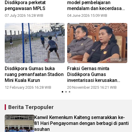
Disdikpora perketat
model pembelajaran
pengawasan MPLS
mendalam dan kecerdasan
artifisial
07 July 2026 16:28 WIB
04 June 2026 15:09 WIB
Disdikpora Gumas buka
Fraksi Gernas minta
ruang pemanfaatan Stadion
Disdikpora Gumas
Mini Kuala Kurun
inventarisasi kerusakan
sarpras pendidikan
12 February 2026 16:28 WIB
20 November 2025 16:21 WIB
Berita Terpopuler
Kanwil Kemenkum Kalteng semarakkan ke-
81 Hari Pengayoman dengan berbagi di panti
asuhan