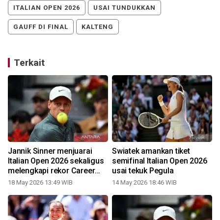
ITALIAN OPEN 2026
USAI TUNDUKKAN
GAUFF DI FINAL
KALTENG
Terkait
Jannik Sinner menjuarai
Swiatek amankan tiket
n
Italian Open 2026 sekaligus
semifinal Italian Open 2026
melengkapi rekor Career
usai tekuk Pegula
Golden Masters
18 May 2026 13:49 WIB
14 May 2026 18:46 WIB