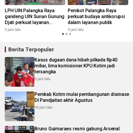
LPH UIN Palangka Raya
Pemkot Palangka Raya
gandeng UIN Sunan Gunung
perkuat budaya antikorupsi
Djati perkuat layanan
dalam layanan publik
sertifikasi halal
3 jam lalu
5 jam lalu
6
Berita Terpopuler
Kasus dugaan dana hibah pilkada Rp40
miliar, lima komisioner KPU Kotim jadi
tersangka
6 jam lalu
Pemkab Kotim mulai pembangunan drainase
DI Pandjaitan akhir Agustus
16 jam lalu
Bruno Guimaraes resmi gabung Arsenal