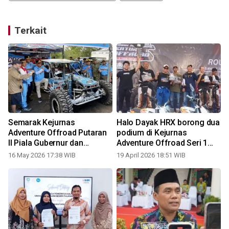
Terkait
Semarak Kejurnas
Halo Dayak HRX borong dua
Adventure Offroad Putaran
podium di Kejurnas
II Piala Gubernur dan
Adventure Offroad Seri 1
Tangkiling Offroad Extreme
Semarang
16 May 2026 17:38 WIB
19 April 2026 18:51 WIB
6
4