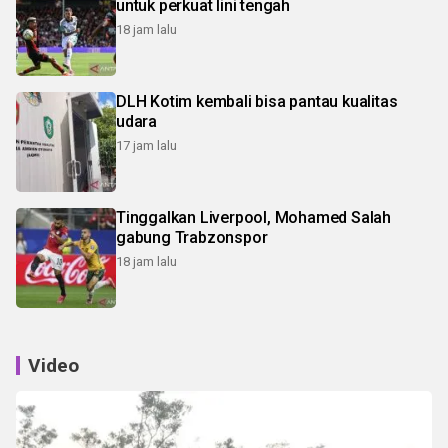
untuk perkuat lini tengah
18 jam lalu
DLH Kotim kembali bisa pantau kualitas
udara
17 jam lalu
Tinggalkan Liverpool, Mohamed Salah
gabung Trabzonspor
18 jam lalu
Video