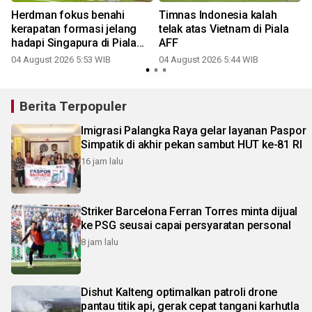
Herdman fokus benahi
Timnas Indonesia kalah
i
kerapatan formasi jelang
telak atas Vietnam di Piala
hadapi Singapura di Piala
AFF
AFF 2026
04 August 2026 5:53 WIB
04 August 2026 5:44 WIB
Berita Terpopuler
Imigrasi Palangka Raya gelar layanan Paspor
Simpatik di akhir pekan sambut HUT ke-81 RI
16 jam lalu
Striker Barcelona Ferran Torres minta dijual
ke PSG seusai capai persyaratan personal
8 jam lalu
Dishut Kalteng optimalkan patroli drone
pantau titik api, gerak cepat tangani karhutla