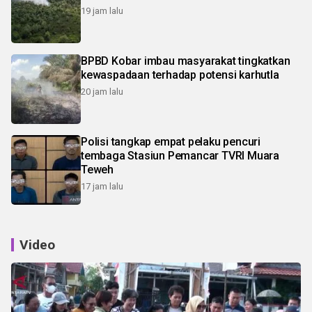
19 jam lalu
BPBD Kobar imbau masyarakat tingkatkan
kewaspadaan terhadap potensi karhutla
20 jam lalu
Polisi tangkap empat pelaku pencuri
tembaga Stasiun Pemancar TVRI Muara
Teweh
17 jam lalu
Video