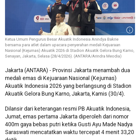
Ketua Umum Pengurus Besar Akuatik Indonesia Anindya Bakrie
bersama para atlet dalam upacara penyerahan medali Kejuaraan
Nasional (Kejurnas) Akuatik 2026 di Stadion Akuatik Gelora Bung Karno,
Senayan, Jakarta, Selasa (28/4/2026). (ANTARA/Arindra Meodia)
Jakarta (ANTARA) - Provinsi Jakarta menambah dua
medali emas di Kejuaraan Nasional (Kejurnas)
Akuatik Indonesia 2026 yang berlangsung di Stadion
Akuatik Gelora Bung Karno, Jakarta, Kamis (30/4).
Dilansir dari keterangan resmi PB Akuatik Indonesia,
Jumat, emas pertama Jakarta diperoleh dari nomor
400m gaya bebas putri ketika Gusti Ayu Made Nadya
Saraswati mencatatkan waktu tercepat 4 menit 33,20
detik.