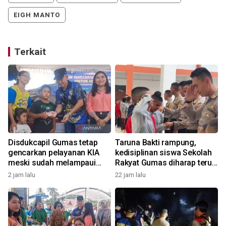
EIGH MANTO
Terkait
Disdukcapil Gumas tetap
Taruna Bakti rampung,
n
gencarkan pelayanan KIA
kedisiplinan siswa Sekolah
meski sudah melampaui
Rakyat Gumas diharap terus
target
terjaga
2 jam lalu
22 jam lalu