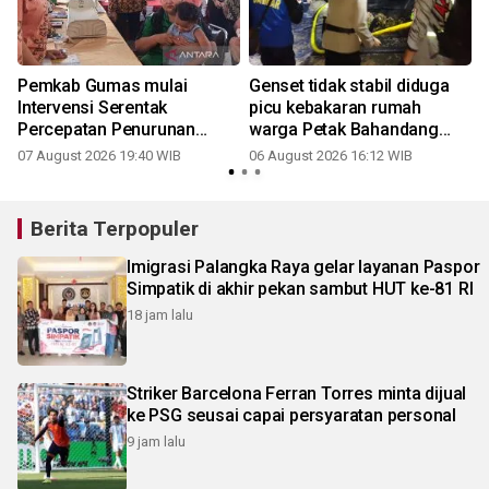
Pemkab Gumas mulai
Genset tidak stabil diduga
Intervensi Serentak
picu kebakaran rumah
Percepatan Penurunan
warga Petak Bahandang
Stunting 2026
Gumas
07 August 2026 19:40 WIB
06 August 2026 16:12 WIB
Berita Terpopuler
Imigrasi Palangka Raya gelar layanan Paspor
Simpatik di akhir pekan sambut HUT ke-81 RI
18 jam lalu
Striker Barcelona Ferran Torres minta dijual
ke PSG seusai capai persyaratan personal
9 jam lalu