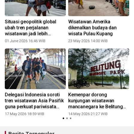
Situasi geopolitik global
Wisatawan Amerika
ubah tren perjalanan
dikenalkan budaya dan
wisatawan jadi lebih
wisata Pulau Kupang
fleksibel
01 June 2026 16:46 WIB
23 May 2026 14:00 WIB
Delegasi Indonesia soroti
Kemenpar dorong
tren wisatawan Asia Pasifik
kunjungan wisatawan
guna perkuat pariwisata
mancanegara ke Belitung
berkualitas
lewat strategi promosi
17 May 2026 18:59 WIB
14 May 2026 21:27 WIB
0
Berita Terpopuler