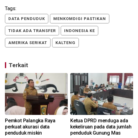
Tags:
DATA PENDUDUK
MENKOMDIGI PASTIKAN
TIDAK ADA TRANSFER
INDONESIA KE
AMERIKA SERIKAT
KALTENG
Terkait
Pemkot Palangka Raya
Ketua DPRD menduga ada
perkuat akurasi data
kekeliruan pada data jumlah
penduduk miskin
penduduk Gunung Mas