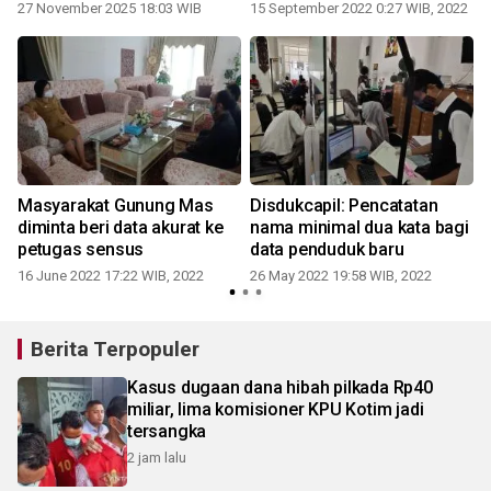
27 November 2025 18:03 WIB
15 September 2022 0:27 WIB, 2022
2
Masyarakat Gunung Mas
Disdukcapil: Pencatatan
diminta beri data akurat ke
nama minimal dua kata bagi
petugas sensus
data penduduk baru
16 June 2022 17:22 WIB, 2022
26 May 2022 19:58 WIB, 2022
Berita Terpopuler
Kasus dugaan dana hibah pilkada Rp40
miliar, lima komisioner KPU Kotim jadi
tersangka
2 jam lalu