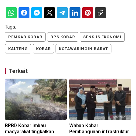
Tags:
PEMKAB KOBAR
BPS KOBAR
SENSUS EKONOMI
KALTENG
KOBAR
KOTAWARINGIN BARAT
Terkait
BPBD Kobar imbau
Wabup Kobar:
masyarakat tingkatkan
Pembangunan infrastruktur