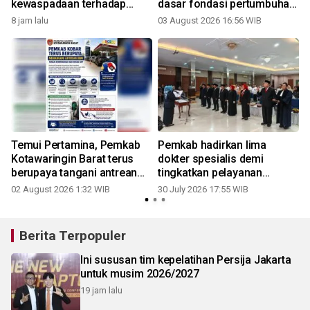
kewaspadaan terhadap
dasar fondasi pertumbuhan
potensi karhutla
ekonomi
8 jam lalu
03 August 2026 16:56 WIB
3
Temui Pertamina, Pemkab
Pemkab hadirkan lima
Kotawaringin Barat terus
dokter spesialis demi
berupaya tangani antrean
tingkatkan pelayanan
BBM sesuai kewenangan
kesehatan di Kobar
02 August 2026 1:32 WIB
30 July 2026 17:55 WIB
3
Berita Terpopuler
Ini sususan tim kepelatihan Persija Jakarta
untuk musim 2026/2027
19 jam lalu