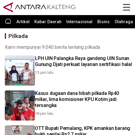
Artikel
Kabar Daerah
Internasional
Bisnis
Olahraga
Pilkada
Kami mempunyai 9.040 berita tentang pilkada.
LPH UIN Palangka Raya gandeng UIN Sunan
Gunung Djati perkuat layanan sertifikasi halal
15 jam lalu
Kasus dugaan dana hibah pilkada Rp40
miliar, lima komisioner KPU Kotim jadi
tersangka
18 jam lalu
OTT Bupati Pemalang, KPK amankan barang
bukti senilai Rp2,7 miliar