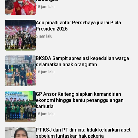
18 jam lalu
Adu pinalti antar Persebaya juarai Piala
Presiden 2026
6 jam lalu
BKSDA Sampit apresiasi kepedulian warga
selamatkan anak orangutan
18 jam lalu
GP Ansor Kalteng siapkan kemandirian
ekonomi hingga bantu penanggulangan
karhutla
18 jam lalu
PT KSJ dan PT diminta tidak keluarkan aset
sebelum tuntaskan hak pekerja