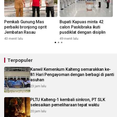
Pemkab Gunung Mas
Bupati Kapuas minta 42
perbaiki bronjong oprit
calon Paskibraka ikuti
Jembatan Rasau
pusdiklat dengan disiplin
43 menit lalu
49 menit lalu
1
Terpopuler
Kanwil Kemenkum Kalteng semarakkan ke-
81 Hari Pengayoman dengan berbagi di panti
asuhan
23 jam lalu
PLTU Kalteng-1 kembali sinkron, PT SLK
selesaikan pemeliharaan tepat waktu
20 jam lalu