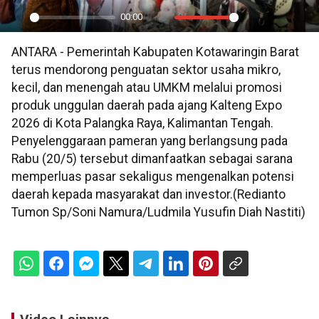
00:00
Play
Mute
Settings
PIP
En
ANTARA - Pemerintah Kabupaten Kotawaringin Barat
ful
terus mendorong penguatan sektor usaha mikro,
kecil, dan menengah atau UMKM melalui promosi
produk unggulan daerah pada ajang Kalteng Expo
2026 di Kota Palangka Raya, Kalimantan Tengah.
Penyelenggaraan pameran yang berlangsung pada
Rabu (20/5) tersebut dimanfaatkan sebagai sarana
memperluas pasar sekaligus mengenalkan potensi
daerah kepada masyarakat dan investor.(Redianto
Tumon Sp/Soni Namura/Ludmila Yusufin Diah Nastiti)