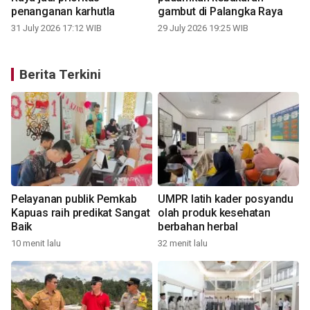
penanganan karhutla
gambut di Palangka Raya
31 July 2026 17:12 WIB
29 July 2026 19:25 WIB
Berita Terkini
-
Pelayanan publik Pemkab
UMPR latih kader posyandu
Kapuas raih predikat Sangat
olah produk kesehatan
Baik
berbahan herbal
10 menit lalu
32 menit lalu
1