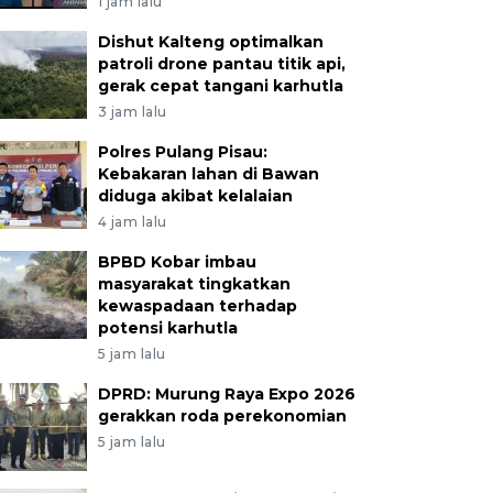
1 jam lalu
Dishut Kalteng optimalkan
patroli drone pantau titik api,
gerak cepat tangani karhutla
3 jam lalu
Polres Pulang Pisau:
Kebakaran lahan di Bawan
diduga akibat kelalaian
4 jam lalu
BPBD Kobar imbau
masyarakat tingkatkan
kewaspadaan terhadap
potensi karhutla
5 jam lalu
DPRD: Murung Raya Expo 2026
gerakkan roda perekonomian
5 jam lalu