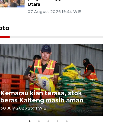
Utara
07 August 2026 19:44 WIB
oto
Kemarau kian terasa, stok
Pemadama
beras Kalteng masih aman
dan lahan
30 July 2026 23:11 WIB
30 July 2026 