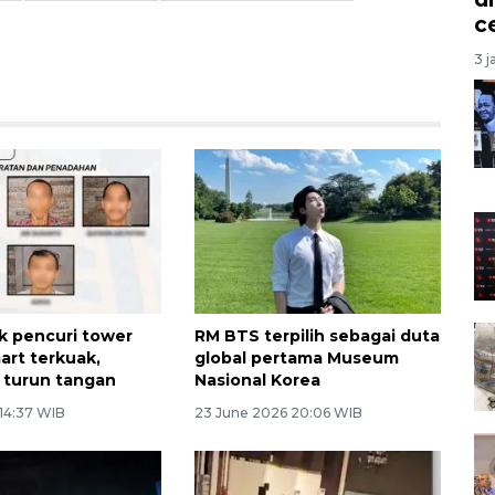
c
3 j
ik pencuri tower
RM BTS terpilih sebagai duta
rt terkuak,
global pertama Museum
 turun tangan
Nasional Korea
 14:37 WIB
23 June 2026 20:06 WIB