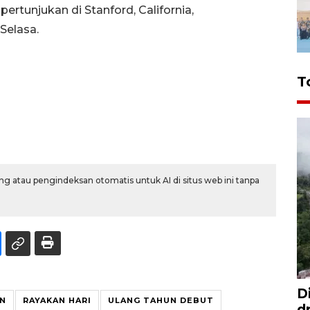
pertunjukan di Stanford, California,
Selasa.
T
g atau pengindeksan otomatis untuk AI di situs web ini tanpa
D
AN
RAYAKAN HARI
ULANG TAHUN DEBUT
d