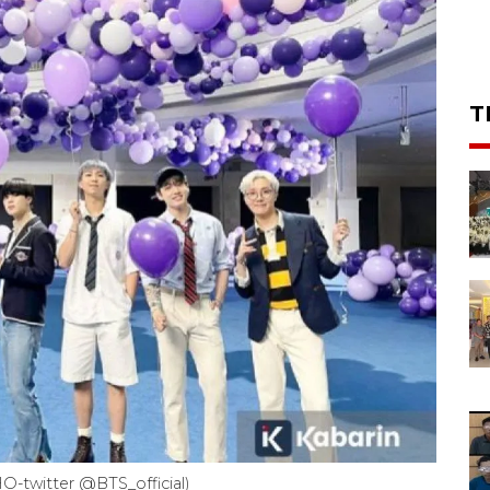
T
O-twitter @BTS_official)