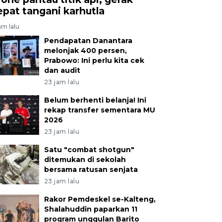
epat tangani karhutla
am lalu
Pendapatan Danantara
melonjak 400 persen,
Prabowo: Ini perlu kita cek
dan audit
23 jam lalu
Belum berhenti belanja! Ini
rekap transfer sementara MU
2026
23 jam lalu
Satu "combat shotgun"
ditemukan di sekolah
bersama ratusan senjata
23 jam lalu
Rakor Pemdeskel se-Kalteng,
Shalahuddin paparkan 11
program unggulan Barito