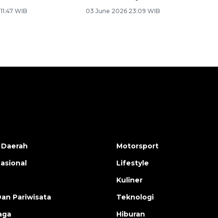
 11:47 WIB
03 June 2026 23:09 WIB
 Daerah
Motorsport
nasional
Lifestyle
Kuliner
Dan Pariwisata
Teknologi
aga
Hiburan