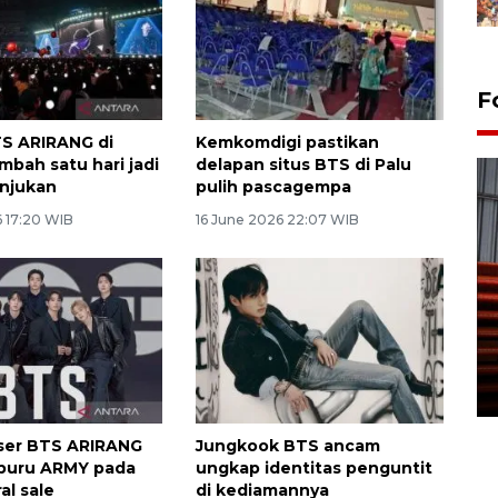
F
S ARIRANG di
Kemkomdigi pastikan
mbah satu hari jadi
delapan situs BTS di Palu
unjukan
pulih pascagempa
6 17:20 WIB
16 June 2026 22:07 WIB
Prediksi puncak musim
kemarau di Kalimantan
Tengah
22 July 2026 17:18 WIB
ser BTS ARIRANG
Jungkook BTS ancam
iburu ARMY pada
ungkap identitas penguntit
al sale
di kediamannya