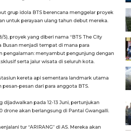
but grup idola BTS berencana menggelar proyek
an untuk perayaan ulang tahun debut mereka.
8/5), proyek yang diberi nama “BTS The City
ta Busan menjadi tempat di mana para
an pengalaman: menyambut pengunjung dengan
usif serta jalur wisata di seluruh kota.
stasiun kereta api sementara landmark utama
n pesan-pesan dari para anggota BTS.
g dijadwalkan pada 12-13 Juni, pertunjukan
 drone akan berlangsung di Pantai Gwangalli.
menjalani tur “ARIRANG” di AS. Mereka akan