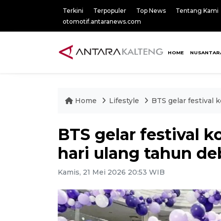
Terkini
Terpopuler
Top News
Tentang Kami
otomotif.antaranews.com
HOME
NUSANTAR
Home
Lifestyle
BTS gelar festival 
BTS gelar festival k
hari ulang tahun de
Kamis, 21 Mei 2026 20:53 WIB