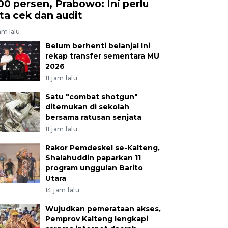
00 persen, Prabowo: Ini perlu
ita cek dan audit
jam lalu
Belum berhenti belanja! Ini
rekap transfer sementara MU
2026
11 jam lalu
Satu "combat shotgun"
ditemukan di sekolah
bersama ratusan senjata
11 jam lalu
Rakor Pemdeskel se-Kalteng,
Shalahuddin paparkan 11
program unggulan Barito
Utara
14 jam lalu
Wujudkan pemerataan akses,
Pemprov Kalteng lengkapi