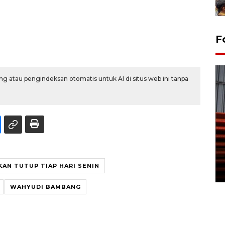
F
g atau pengindeksan otomatis untuk AI di situs web ini tanpa
Prediksi puncak musim
kemarau di Kalimantan
Tengah
AN TUTUP TIAP HARI SENIN
22 July 2026 17:18 WIB
WAHYUDI BAMBANG