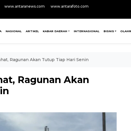
www.antaranews.com
www.antarafoto.com
A
NASIONAL
ARTIKEL
KABAR DAERAH
INTERNASIONAL
BISNIS
OLAH
ahat, Ragunan Akan Tutup Tiap Hari Senin
hat, Ragunan Akan
in