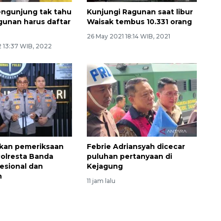
ngunjung tak tahu
Kunjungi Ragunan saat libur
unan harus daftar
Waisak tembus 10.331 orang
26 May 2021 18:14 WIB, 2021
 13:37 WIB, 2022
tikan pemeriksaan
Febrie Adriansyah dicecar
olresta Banda
puluhan pertanyaan di
esional dan
Kejagung
n
11 jam lalu