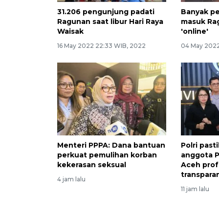
31.206 pengunjung padati
Banyak pe
Ragunan saat libur Hari Raya
masuk Rag
Waisak
'online'
16 May 2022 22:33 WIB, 2022
04 May 2022
Menteri PPPA: Dana bantuan
Polri pas
perkuat pemulihan korban
anggota P
kekerasan seksual
Aceh prof
transpara
4 jam lalu
11 jam lalu