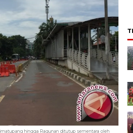
T
imatupang hingga Ragunan ditutup sementara oleh