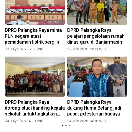
DPRD Palangka Raya minta
DPRD Palangka Raya
PLN segera atasi
pelajari pengelolaan rumah
pemadaman listrik bergilir
dinas guru di Banjarmasin
30 July 2026 16:37 WIB
27 July 2026 13:13 WIB
2
DPRD Palangka Raya
DPRD Palangka Raya
dorong studi banding kepala
dukung Huma Betang jadi
sekolah untuk tingkatkan
pusat pelestarian budaya
2
mutu pendidikan
24 July 2026 14:19 WIB
24 July 2026 14:18 WIB