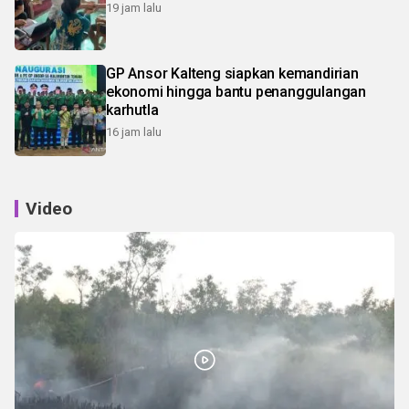
19 jam lalu
GP Ansor Kalteng siapkan kemandirian
ekonomi hingga bantu penanggulangan
karhutla
16 jam lalu
Video