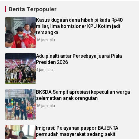
Berita Terpopuler
Kasus dugaan dana hibah pilkada Rp40
miliar, lima komisioner KPU Kotim jadi
tersangka
16 jam lalu
Adu pinalti antar Persebaya juarai Piala
Presiden 2026
4 jam lalu
BKSDA Sampit apresiasi kepedulian warga
selamatkan anak orangutan
16 jam lalu
Imigrasi: Pelayanan paspor BAJENTA
permudah masyarakat sedang sakit