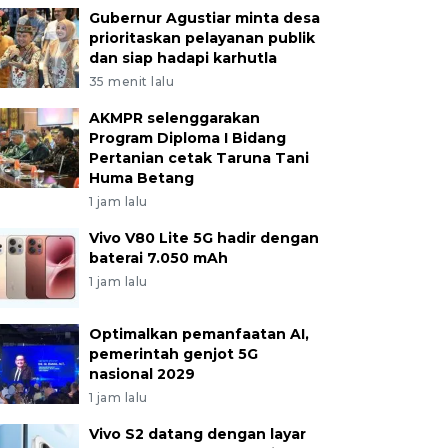
Gubernur Agustiar minta desa
prioritaskan pelayanan publik
dan siap hadapi karhutla
35 menit lalu
AKMPR selenggarakan
Program Diploma I Bidang
Pertanian cetak Taruna Tani
Huma Betang
1 jam lalu
Vivo V80 Lite 5G hadir dengan
baterai 7.050 mAh
1 jam lalu
Optimalkan pemanfaatan AI,
pemerintah genjot 5G
nasional 2029
1 jam lalu
Vivo S2 datang dengan layar