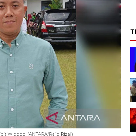
T
git Widodo. (ANTARA/Rajib Rizali)