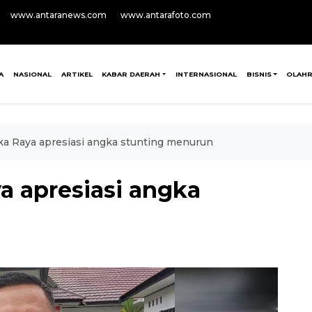
www.antaranews.com
www.antarafoto.com
A
NASIONAL
ARTIKEL
KABAR DAERAH
INTERNASIONAL
BISNIS
OLAH
a Raya apresiasi angka stunting menurun
 apresiasi angka