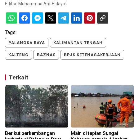
Editor:
Muhammad Arif Hidayat
Tags:
PALANGKA RAYA
KALIMANTAN TENGAH
KALTENG
BAZNAS
BPJS KETENAGAKERJAAN
Terkait
Berikut perkembangan
Main di tepian Sungai