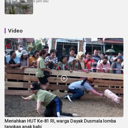
3 jam lalu
Video
Meriahkan HUT Ke-81 RI, warga Dayak Dusmala lomba
tangkap anak babi