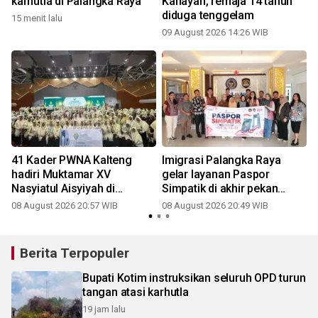
karhutla di Palangka Raya
Kahayan, remaja 14 tahun
diduga tenggelam
15 menit lalu
09 August 2026 14:26 WIB
41 Kader PWNA Kalteng
Imigrasi Palangka Raya
hadiri Muktamar XV
gelar layanan Paspor
Nasyiatul Aisyiyah di
Simpatik di akhir pekan
Surakarta
sambut HUT ke-81 RI
08 August 2026 20:57 WIB
08 August 2026 20:49 WIB
Berita Terpopuler
Bupati Kotim instruksikan seluruh OPD turun
tangan atasi karhutla
19 jam lalu