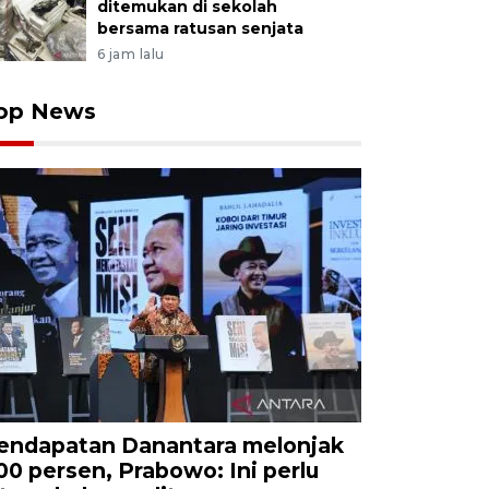
ditemukan di sekolah
bersama ratusan senjata
6 jam lalu
op News
endapatan Danantara melonjak
00 persen, Prabowo: Ini perlu