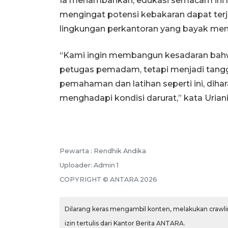
Ia menambahkan, edukasi semacam ini m
mengingat potensi kebakaran dapat terja
lingkungan perkantoran yang bayak meng
“Kami ingin membangun kesadaran bah
petugas pemadam, tetapi menjadi tang
pemahaman dan latihan seperti ini, dihar
menghadapi kondisi darurat,” kata Uriani
Pewarta :
Rendhik Andika
Uploader:
Admin 1
COPYRIGHT ©
ANTARA
2026
Dilarang keras mengambil konten, melakukan crawlin
izin tertulis dari Kantor Berita ANTARA.