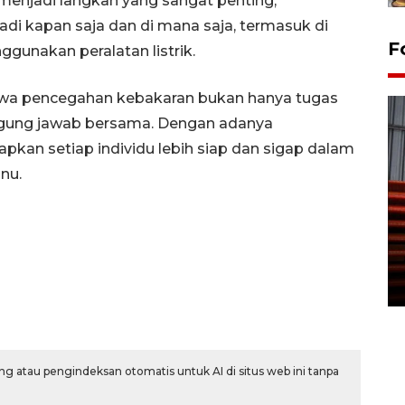
enjadi langkah yang sangat penting,
di kapan saja dan di mana saja, termasuk di
F
gunakan peralatan listrik.
wa pencegahan kebakaran bukan hanya tugas
gung jawab bersama. Dengan adanya
apkan setiap individu lebih siap dan sigap dalam
nu.
Prediksi puncak musim
kemarau di Kalimantan
Tengah
22 July 2026 17:18 WIB
g atau pengindeksan otomatis untuk AI di situs web ini tanpa