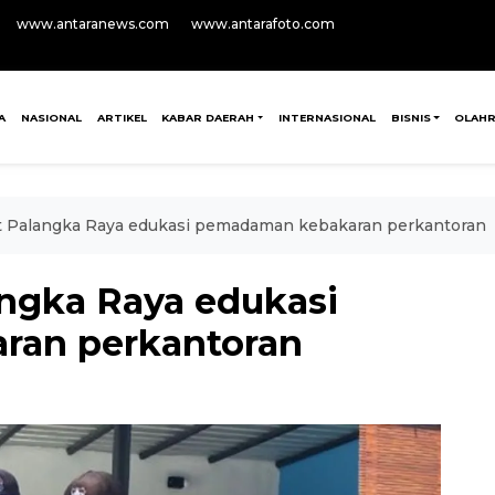
www.antaranews.com
www.antarafoto.com
A
NASIONAL
ARTIKEL
KABAR DAERAH
INTERNASIONAL
BISNIS
OLAH
 Palangka Raya edukasi pemadaman kebakaran perkantoran
ngka Raya edukasi
ran perkantoran