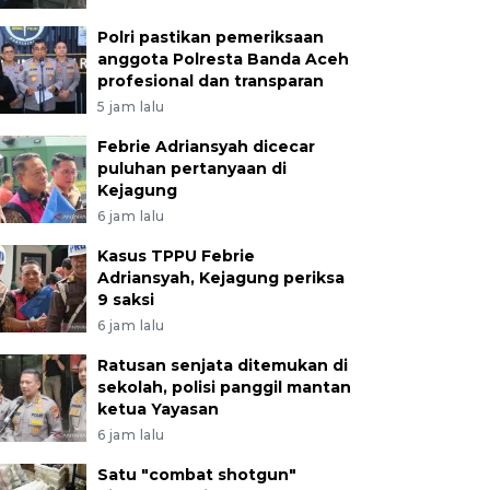
Polri pastikan pemeriksaan
anggota Polresta Banda Aceh
profesional dan transparan
5 jam lalu
Febrie Adriansyah dicecar
puluhan pertanyaan di
Kejagung
6 jam lalu
Kasus TPPU Febrie
Adriansyah, Kejagung periksa
9 saksi
6 jam lalu
Ratusan senjata ditemukan di
sekolah, polisi panggil mantan
ketua Yayasan
6 jam lalu
Satu "combat shotgun"