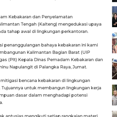
dam Kebakaran dan Penyelamatan
alimantan Tengah (Kalteng) mengedukasi upaya
da tahap awal di lingkungan perkantoran.
lasi penanggulangan bahaya kebakaran ini kami
Pembangunan Kalimantan Bagian Barat (UIP
ugas (Plt) Kepala Dinas Pemadam Kebakaran dan
inu Napulangit di Palangka Raya, Jumat.
mitigasi bencana kebakaran di lingkungan
LN. Tujuannya untuk membangun lingkungan kerja
ampuan dasar dalam menghadapi potensi
a.
ak antusias mengikuti setiap rangkaian materi