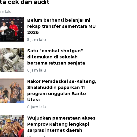
ita cek dan audit
am lalu
Belum berhenti belanja! Ini
rekap transfer sementara MU
2026
5 jam lalu
Satu "combat shotgun"
ditemukan di sekolah
bersama ratusan senjata
6 jam lalu
Rakor Pemdeskel se-Kalteng,
Shalahuddin paparkan 11
program unggulan Barito
Utara
8 jam lalu
Wujudkan pemerataan akses,
Pemprov Kalteng lengkapi
sarpras internet daerah