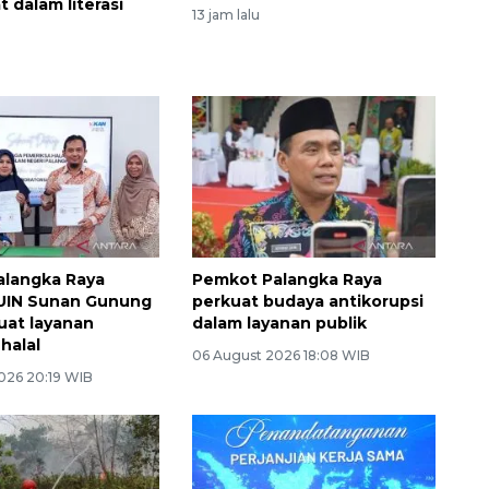
 dalam literasi
13 jam lalu
alangka Raya
Pemkot Palangka Raya
UIN Sunan Gunung
perkuat budaya antikorupsi
kuat layanan
dalam layanan publik
 halal
06 August 2026 18:08 WIB
026 20:19 WIB