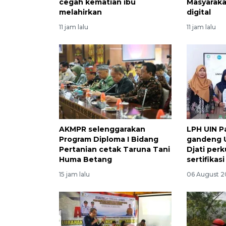
cegah kematian ibu
Masyarakat
melahirkan
digital
11 jam lalu
11 jam lalu
AKMPR selenggarakan
LPH UIN P
Program Diploma I Bidang
gandeng 
Pertanian cetak Taruna Tani
Djati per
Huma Betang
sertifikasi
15 jam lalu
06 August 2