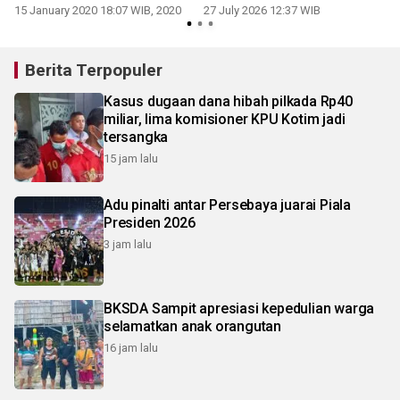
pelayanan
15 January 2020 18:07 WIB, 2020
27 July 2026 12:37 WIB
Berita Terpopuler
Kasus dugaan dana hibah pilkada Rp40
miliar, lima komisioner KPU Kotim jadi
tersangka
15 jam lalu
Adu pinalti antar Persebaya juarai Piala
Presiden 2026
3 jam lalu
BKSDA Sampit apresiasi kepedulian warga
selamatkan anak orangutan
16 jam lalu