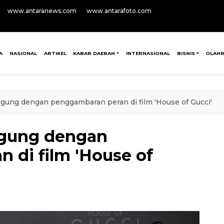
www.antaranews.com
www.antarafoto.com
A
NASIONAL
ARTIKEL
KABAR DAERAH
INTERNASIONAL
BISNIS
OLAH
ggung dengan penggambaran peran di film 'House of Gucci'
ggung dengan
 di film 'House of