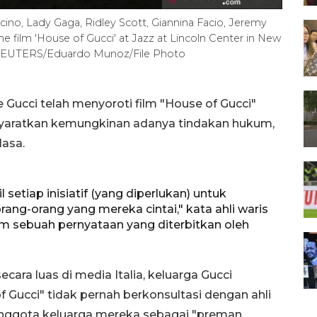
ino, Lady Gaga, Ridley Scott, Giannina Facio, Jeremy
e film 'House of Gucci' at Jazz at Lincoln Center in New
1. REUTERS/Eduardo Munoz/File Photo
Gucci telah menyoroti film "House of Gucci"
isyaratkan kemungkinan adanya tindakan hukum,
lasa.
etiap inisiatif (yang diperlukan) untuk
ang-orang yang mereka cintai," kata ahli waris
am sebuah pernyataan yang diterbitkan oleh
ara luas di media Italia, keluarga Gucci
 Gucci" tidak pernah berkonsultasi dengan ahli
ggota keluarga mereka sebagai "preman,