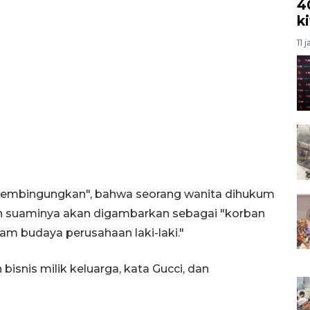
4
k
11 
membingungkan", bahwa seorang wanita dihukum
suaminya akan digambarkan sebagai "korban
m budaya perusahaan laki-laki."
isnis milik keluarga, kata Gucci, dan