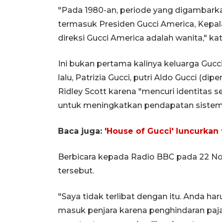
"Pada 1980-an, periode yang digambarkan
termasuk Presiden Gucci America, Kepa
direksi Gucci America adalah wanita," k
Ini bukan pertama kalinya keluarga Guc
lalu, Patrizia Gucci, putri Aldo Gucci (d
Ridley Scott karena "mencuri identita
untuk meningkatkan pendapatan sistem
Baca juga:
'House of Gucci' luncurkan t
Berbicara kepada Radio BBC pada 22 Nov
tersebut.
"Saya tidak terlibat dengan itu. Anda har
masuk penjara karena penghindaran paj