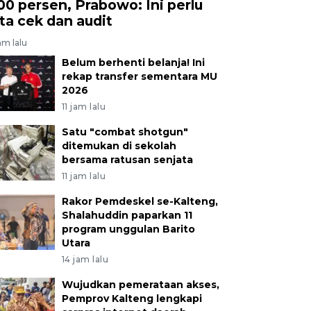
00 persen, Prabowo: Ini perlu
ita cek dan audit
jam lalu
Belum berhenti belanja! Ini
rekap transfer sementara MU
2026
11 jam lalu
Satu "combat shotgun"
ditemukan di sekolah
bersama ratusan senjata
11 jam lalu
Rakor Pemdeskel se-Kalteng,
Shalahuddin paparkan 11
program unggulan Barito
Utara
14 jam lalu
Wujudkan pemerataan akses,
Pemprov Kalteng lengkapi