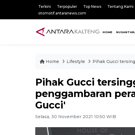
Terkini
Terpopuler
Top News
Tentang Kami
otomotif.antaranews.com
HOME
NUSANTAR
Home
Lifestyle
Pihak Gucci tersin
Pihak Gucci tersin
penggambaran peran
Gucci'
Selasa, 30 November 2021 10:50 WIB