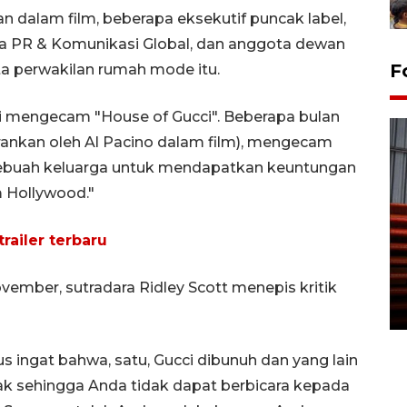
 dalam film, beberapa eksekutif puncak label,
la PR & Komunikasi Global, dan anggota dewan
F
ata perwakilan rumah mode itu.
ci mengecam "House of Gucci". Beberapa bulan
iperankan oleh Al Pacino dalam film), mengecam
s sebuah keluarga untuk mendapatkan keuntungan
 Hollywood."
Prediksi puncak musim
railer terbaru
kemarau di Kalimantan
Tengah
ember, sutradara Ridley Scott menepis kritik
22 July 2026 17:18 WIB
us ingat bahwa, satu, Gucci dibunuh dan yang lain
ak sehingga Anda tidak dapat berbicara kepada