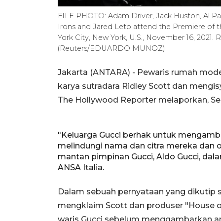
FILE PHOTO: Adam Driver, Jack Huston, Al Pac
Irons and Jared Leto attend the Premiere of th
York City, New York, U.S., November 16, 202
(Reuters/EDUARDO MUNOZ)
Jakarta (ANTARA) - Pewaris rumah mode 
karya sutradara Ridley Scott dan meng
The Hollywood Reporter melaporkan, Se
"Keluarga Gucci berhak untuk mengambil s
melindungi nama dan citra mereka dan or
mantan pimpinan Gucci, Aldo Gucci, dal
ANSA Italia.
Dalam sebuah pernyataan yang dikutip sec
mengklaim Scott dan produser "House of
waris Gucci sebelum menggambarkan an