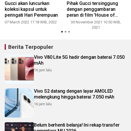
Gucci akan luncurkan
Pihak Gucci tersinggung
koleksi kapsul untuk
dengan penggambaran
peringati Hari Perempuan
peran di film 'House of
Gucci'
07 March 2022 17:18 WIB, 2022
30 November 2021 10:50 WIB,
2021
Berita Terpopuler
Vivo V80 Lite 5G hadir dengan baterai 7.050
mAh
16 jam lalu
Vivo S2 datang dengan layar AMOLED
melengkung hingga baterai 7.050 mAh
16 jam lalu
Belum berhenti belanja! Ini rekap transfer
sementara MU 2026