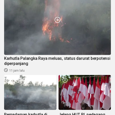
Karhutla Palangka Raya meluas, status darurat berpotensi
diperpanjang
11 jam lalu
Pemadaman karhutla di
Jelang HUT RI, pedagang