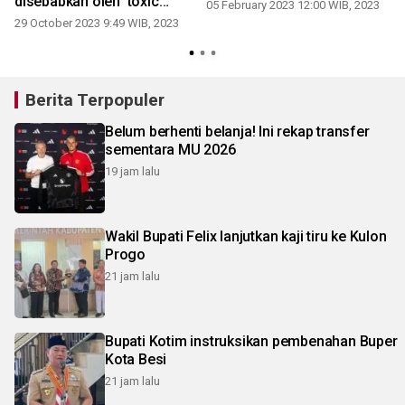
disebabkan oleh 'toxic
05 February 2023 12:00 WIB, 2023
people'
29 October 2023 9:49 WIB, 2023
Berita Terpopuler
Belum berhenti belanja! Ini rekap transfer
sementara MU 2026
19 jam lalu
Wakil Bupati Felix lanjutkan kaji tiru ke Kulon
Progo
21 jam lalu
Bupati Kotim instruksikan pembenahan Buper
Kota Besi
21 jam lalu