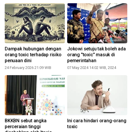
g
Dampak hubungan dengan
Jokowi setuju tak boleh ada
orang toxic terhadap risiko
orang "toxic" masuk di
penuaan dini
pemerintahan
d
24 February 2026 21:09 WIB
07 May 2024 14:02 WIB, 2024
0
BKKBN sebut angka
Ini cara hindari orang-orang
perceraian tinggi
toxic