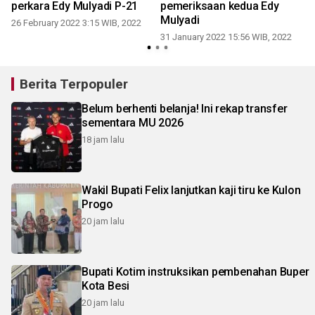
perkara Edy Mulyadi P-21
pemeriksaan kedua Edy
Mulyadi
26 February 2022 3:15 WIB, 2022
31 January 2022 15:56 WIB, 2022
Berita Terpopuler
Belum berhenti belanja! Ini rekap transfer
sementara MU 2026
18 jam lalu
Wakil Bupati Felix lanjutkan kaji tiru ke Kulon
Progo
20 jam lalu
Bupati Kotim instruksikan pembenahan Buper
Kota Besi
20 jam lalu