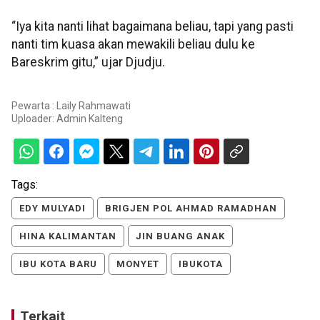
“Iya kita nanti lihat bagaimana beliau, tapi yang pasti
nanti tim kuasa akan mewakili beliau dulu ke
Bareskrim gitu,” ujar Djudju.
Pewarta : Laily Rahmawati
Uploader:
Admin Kalteng
Tags:
EDY MULYADI
BRIGJEN POL AHMAD RAMADHAN
HINA KALIMANTAN
JIN BUANG ANAK
IBU KOTA BARU
MONYET
IBUKOTA
Terkait