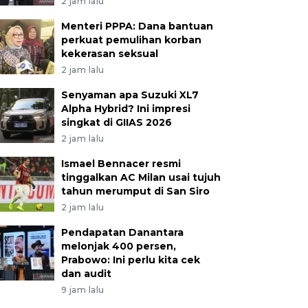
2 jam lalu
Menteri PPPA: Dana bantuan
perkuat pemulihan korban
kekerasan seksual
2 jam lalu
Senyaman apa Suzuki XL7
Alpha Hybrid? Ini impresi
singkat di GIIAS 2026
2 jam lalu
Ismael Bennacer resmi
tinggalkan AC Milan usai tujuh
tahun merumput di San Siro
2 jam lalu
Pendapatan Danantara
melonjak 400 persen,
Prabowo: Ini perlu kita cek
dan audit
9 jam lalu