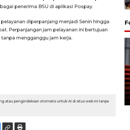
bagai penerima BSU di aplikasi Pospay.
 pelayanan diperpanjang menjadi Senin hingga
F
t. Perpanjangan jam pelayanan ini bertujuan
tanpa mengganggu jam kerja.
Prediksi puncak musim
kemarau di Kalimantan
Tengah
22 July 2026 17:18 WIB
g atau pengindeksan otomatis untuk AI di situs web ini tanpa