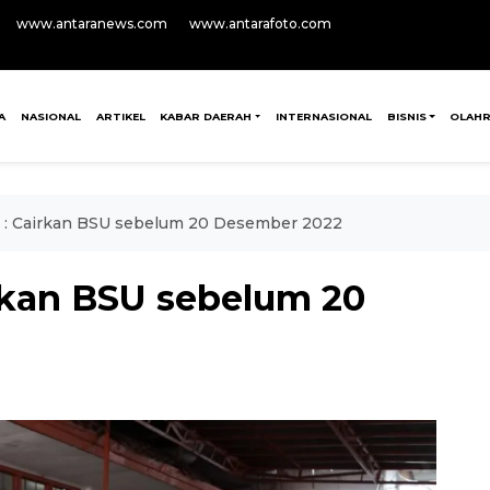
www.antaranews.com
www.antarafoto.com
A
NASIONAL
ARTIKEL
KABAR DAERAH
INTERNASIONAL
BISNIS
OLAH
a : Cairkan BSU sebelum 20 Desember 2022
irkan BSU sebelum 20