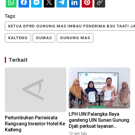
Tags:
KETUA DPRD GUNUNG MAS IMBAU PENERIMA BSU TAATI 
KALTENG
GUMAS
GUNUNG MAS
Terkait
LPH UIN Palangka Raya
Pertumbuhan Pariwisata
gandeng UIN Sunan Gunung
Rangsang Investor Hotel Ke
Djati perkuat layanan
Kalteng
sertifikasi halal
12 jam lalu
1