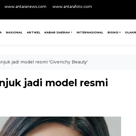
www.antaranews.com
www.antarafoto.com
A
NASIONAL
ARTIKEL
KABAR DAERAH
INTERNASIONAL
BISNIS
OLAH
juk jadi model resmi 'Givenchy Beauty'
juk jadi model resmi