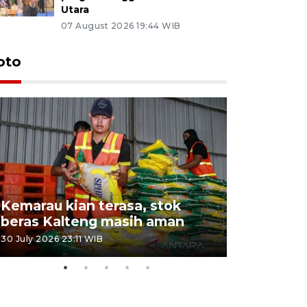
Utara
07 August 2026 19:44 WIB
oto
Kemarau kian terasa, stok
Pemadama
beras Kalteng masih aman
dan lahan
30 July 2026 23:11 WIB
30 July 2026 