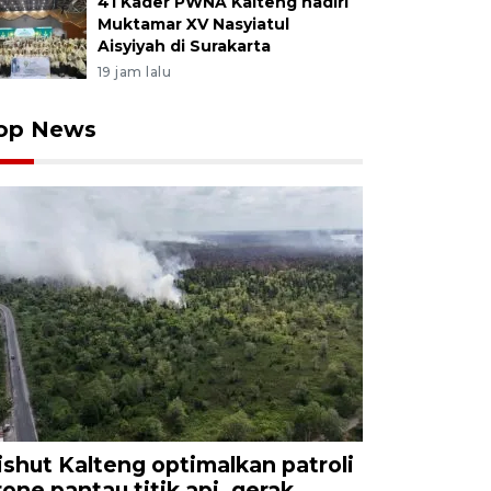
41 Kader PWNA Kalteng hadiri
Muktamar XV Nasyiatul
Aisyiyah di Surakarta
19 jam lalu
op News
ishut Kalteng optimalkan patroli
rone pantau titik api, gerak