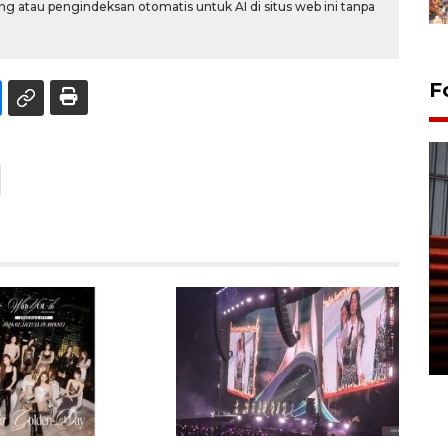
g atau pengindeksan otomatis untuk AI di situs web ini tanpa
F
Prediksi puncak musim
kemarau di Kalimantan
Tengah
22 July 2026 17:18 WIB