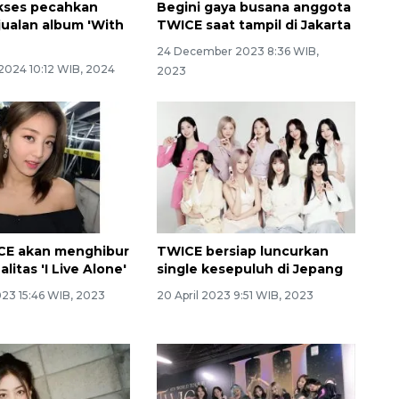
kses pecahkan
Begini gaya busana anggota
jualan album 'With
TWICE saat tampil di Jakarta
24 December 2023 8:36 WIB,
2024 10:12 WIB, 2024
2023
CE akan menghibur
TWICE bersiap luncurkan
alitas 'I Live Alone'
single kesepuluh di Jepang
023 15:46 WIB, 2023
20 April 2023 9:51 WIB, 2023