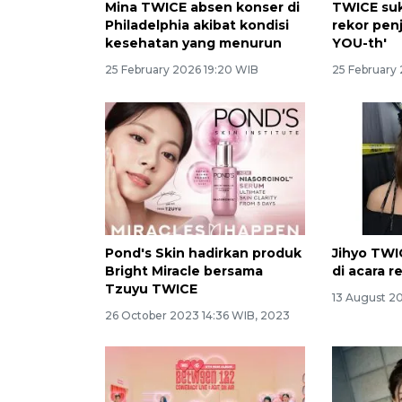
Mina TWICE absen konser di
TWICE su
Philadelphia akibat kondisi
rekor pen
kesehatan yang menurun
YOU-th'
25 February 2026 19:20 WIB
25 February 
Pond's Skin hadirkan produk
Jihyo TWI
Bright Miracle bersama
di acara re
Tzuyu TWICE
13 August 2
26 October 2023 14:36 WIB, 2023