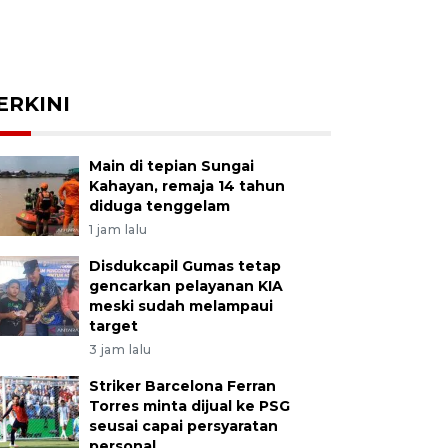
ERKINI
Main di tepian Sungai
Kahayan, remaja 14 tahun
diduga tenggelam
1 jam lalu
Disdukcapil Gumas tetap
gencarkan pelayanan KIA
meski sudah melampaui
target
3 jam lalu
Striker Barcelona Ferran
Torres minta dijual ke PSG
seusai capai persyaratan
personal