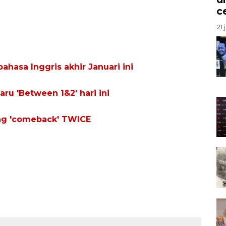
c
21 
bahasa Inggris akhir Januari ini
ru 'Between 1&2' hari ini
ang 'comeback' TWICE