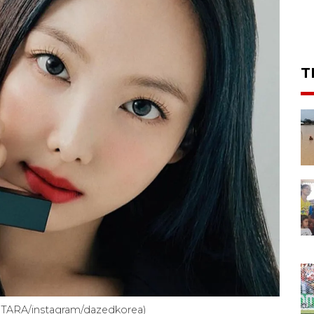
T
NTARA/instagram/dazedkorea)