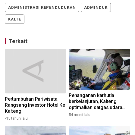
ADMINISTRASI KEPENDUDUKAN
ADMINDUK
KALTE
Terkait
Penanganan karhutla
Pertumbuhan Pariwisata
berkelanjutan, Kalteng
Rangsang Investor Hotel Ke
optimalkan satgas udara
Kalteng
dan darat
54 menit lalu
-15 tahun lalu