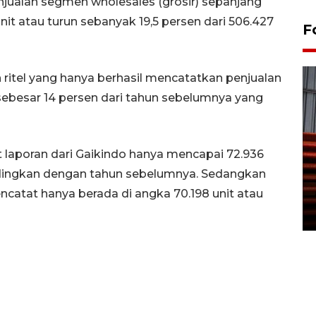
jualan segmen wholesales (grosir) sepanjang
t atau turun sebanyak 19,5 persen dari 506.427
F
 ritel yang hanya berhasil mencatatkan penjualan
sebesar 14 persen dari tahun sebelumnya yang
t laporan dari Gaikindo hanya mencapai 72.936
Prediksi puncak musim
bandingkan dengan tahun sebelumnya. Sedangkan
kemarau di Kalimantan
Tengah
encatat hanya berada di angka 70.198 unit atau
22 July 2026 17:18 WIB