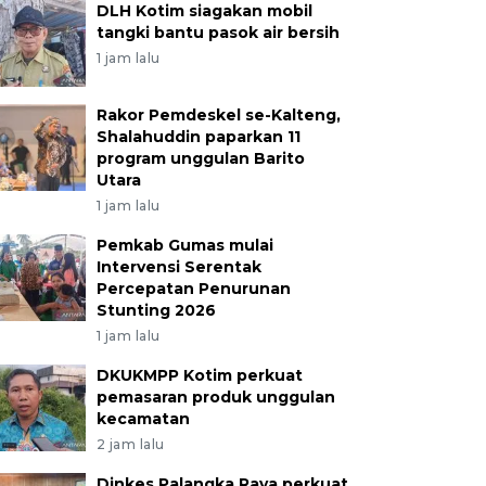
DLH Kotim siagakan mobil
tangki bantu pasok air bersih
1 jam lalu
Rakor Pemdeskel se-Kalteng,
Shalahuddin paparkan 11
program unggulan Barito
Utara
1 jam lalu
Pemkab Gumas mulai
Intervensi Serentak
Percepatan Penurunan
Stunting 2026
1 jam lalu
DKUKMPP Kotim perkuat
pemasaran produk unggulan
kecamatan
2 jam lalu
Dinkes Palangka Raya perkuat