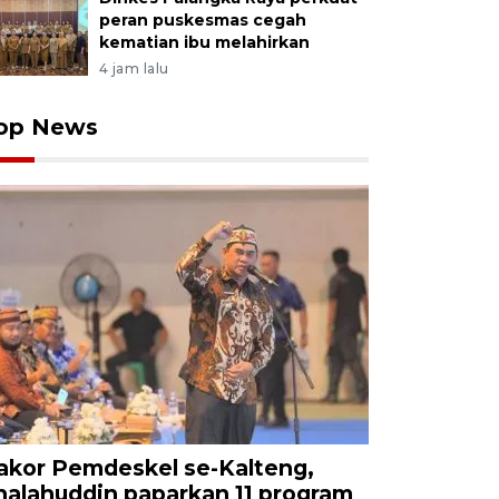
peran puskesmas cegah
kematian ibu melahirkan
4 jam lalu
op News
akor Pemdeskel se-Kalteng,
halahuddin paparkan 11 program