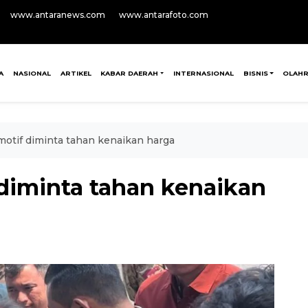
www.antaranews.com
www.antarafoto.com
A
NASIONAL
ARTIKEL
KABAR DAERAH
INTERNASIONAL
BISNIS
OLAH
otif diminta tahan kenaikan harga
diminta tahan kenaikan