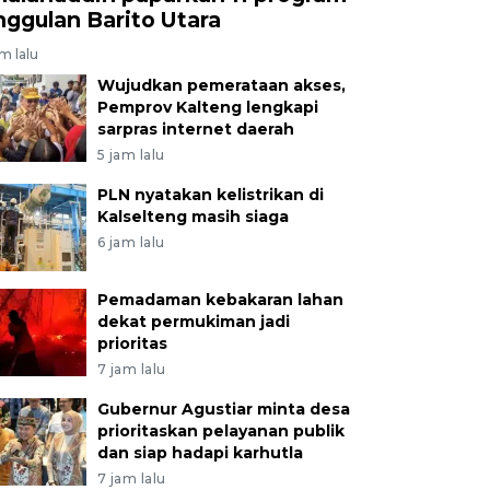
nggulan Barito Utara
am lalu
Wujudkan pemerataan akses,
Pemprov Kalteng lengkapi
sarpras internet daerah
5 jam lalu
PLN nyatakan kelistrikan di
Kalselteng masih siaga
6 jam lalu
Pemadaman kebakaran lahan
dekat permukiman jadi
prioritas
7 jam lalu
Gubernur Agustiar minta desa
prioritaskan pelayanan publik
dan siap hadapi karhutla
7 jam lalu