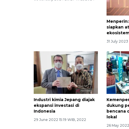
Serapan subsidi motor listrik
Menperin:
2023 capai 11 ribu unit
siapkan a
ekosistem
03 January 2024 20:27 WIB, 2024
31 July 2023
Industri kimia Jepang diajak
Kemenper
ekspansi investasi di
dukung p
Indonesia
bencana 
lokal
29 June 2022 15:19 WIB, 2022
26 May 2022