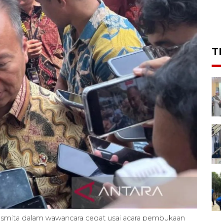
T
asmita dalam wawancara cegat usai acara pembukaan