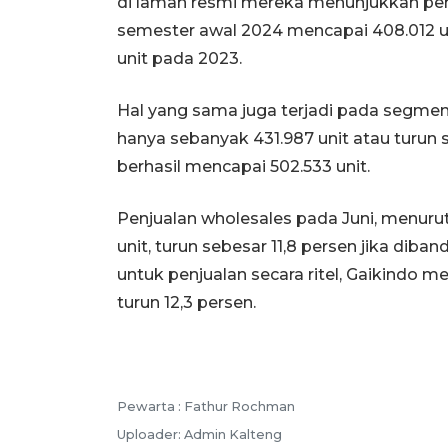
di laman resmi mereka menunjukkan pen
semester awal 2024 mencapai 408.012 uni
unit pada 2023.
Hal yang sama juga terjadi pada segmen
hanya sebanyak 431.987 unit atau turun 
berhasil mencapai 502.533 unit.
Penjualan wholesales pada Juni, menuru
unit, turun sebesar 11,8 persen jika di
untuk penjualan secara ritel, Gaikindo m
turun 12,3 persen.
Pewarta :
Fathur Rochman
Uploader:
Admin Kalteng