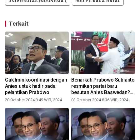
UNIVERSITAS INDONESIA (
RUU PILKADA BATAL
Terkait
Cak Imin koordinasi dengan
Benarkah Prabowo Subianto
Anies untuk hadir pada
resmikan partai baru
pelantikan Prabowo
besutan Anies Baswedan?
Ini faktanya
20 October 2024 9:49 WIB, 2024
03 October 2024 8:36 WIB, 2024