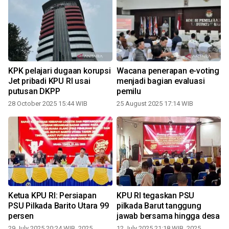
KPK pelajari dugaan korupsi
Wacana penerapan e-voting
Jet pribadi KPU RI usai
menjadi bagian evaluasi
putusan DKPP
pemilu
28 October 2025 15:44 WIB
25 August 2025 17:14 WIB
Ketua KPU RI: Persiapan
KPU RI tegaskan PSU
PSU Pilkada Barito Utara 99
pilkada Barut tanggung
persen
jawab bersama hingga desa
29 July 2025 20:24 WIB, 2025
12 July 2025 21:18 WIB, 2025
1