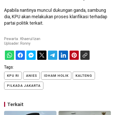
Apabila nantinya muncul dukungan ganda, sambung
dia, KPU akan melakukan proses klarifikasi terhadap
partai politik terkait.
Pewarta : Khaerul Izan
Uploader:
Ronny
Tags:
KPU RI
ANIES
IDHAM HOLIK
KALTENG
PILKADA JAKARTA
Terkait