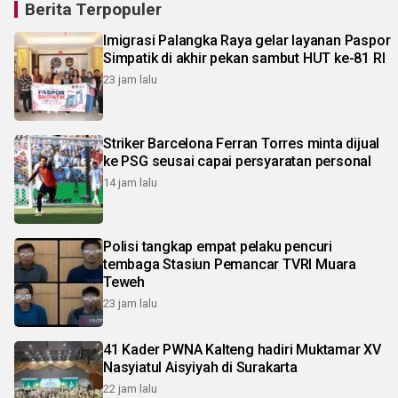
Berita Terpopuler
Imigrasi Palangka Raya gelar layanan Paspor
Simpatik di akhir pekan sambut HUT ke-81 RI
23 jam lalu
Striker Barcelona Ferran Torres minta dijual
ke PSG seusai capai persyaratan personal
14 jam lalu
Polisi tangkap empat pelaku pencuri
tembaga Stasiun Pemancar TVRI Muara
Teweh
23 jam lalu
41 Kader PWNA Kalteng hadiri Muktamar XV
Nasyiatul Aisyiyah di Surakarta
22 jam lalu