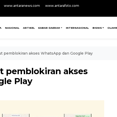
www.antaranews.com
www.antarafoto.com
A
NASIONAL
ARTIKEL
KABAR DAERAH
INTERNASIONAL
BISNIS
OLAH
ut pemblokiran akses WhatsApp dan Google Play
t pemblokiran akses
le Play