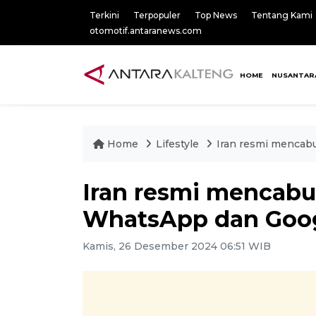
Terkini
Terpopuler
Top News
Tentang Kami
otomotif.antaranews.com
HOME
NUSANTAR
Home
Lifestyle
Iran resmi mencab
Iran resmi mencabu
WhatsApp dan Goog
Kamis, 26 Desember 2024 06:51 WIB