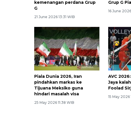
kemenangan perdana Grup
Grup G Pi
G
16 June 2026
21 June 2026 13:31 WIB
Piala Dunia 2026, Iran
AVC 2026:
pindahkan markas ke
Jaya kalah
Tijuana Meksiko guna
Foolad Sir
hindari masalah visa
15 May 2026
25 May 2026 11:38 WIB