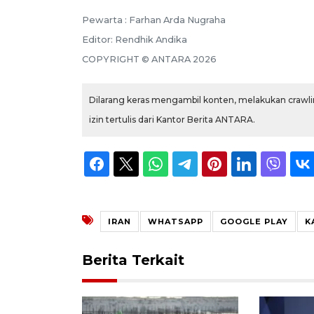
Pewarta :
Farhan Arda Nugraha
Editor:
Rendhik Andika
COPYRIGHT ©
ANTARA
2026
Dilarang keras mengambil konten, melakukan crawlin
izin tertulis dari Kantor Berita ANTARA.
IRAN
WHATSAPP
GOOGLE PLAY
K
Berita Terkait