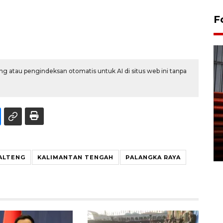
F
g atau pengindeksan otomatis untuk AI di situs web ini tanpa
Prediksi puncak musim
kemarau di Kalimantan
Tengah
22 July 2026 17:18 WIB
ALTENG
KALIMANTAN TENGAH
PALANGKA RAYA