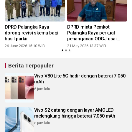
DPRD Palangka Raya
DPRD minta Pemkot
dorong revisi skema bagi
Palangka Raya perkuat
hasil parkir
penanganan ODGJ usai
kasus penganiayaan
26 June 2026 15:10 WIB
21 May 2026 13:37 WIB
Berita Terpopuler
Vivo V80 Lite 5G hadir dengan baterai 7.050
mAh
6 jam lalu
Vivo S2 datang dengan layar AMOLED
melengkung hingga baterai 7.050 mAh
6 jam lalu