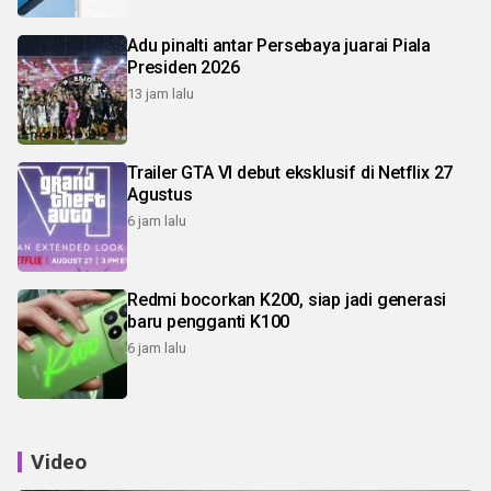
Adu pinalti antar Persebaya juarai Piala
Presiden 2026
13 jam lalu
Trailer GTA VI debut eksklusif di Netflix 27
Agustus
6 jam lalu
Redmi bocorkan K200, siap jadi generasi
baru pengganti K100
6 jam lalu
Video