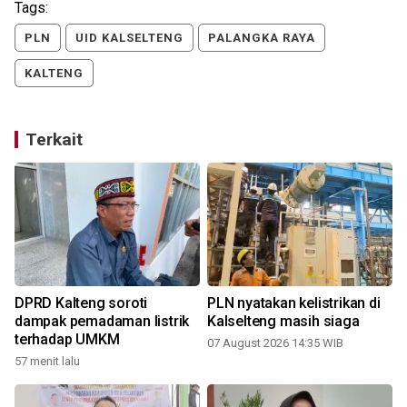
Tags:
PLN
UID KALSELTENG
PALANGKA RAYA
KALTENG
Terkait
DPRD Kalteng soroti
PLN nyatakan kelistrikan di
dampak pemadaman listrik
Kalselteng masih siaga
terhadap UMKM
07 August 2026 14:35 WIB
57 menit lalu