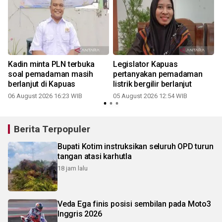
Kadin minta PLN terbuka
Legislator Kapuas
V
soal pemadaman masih
pertanyakan pemadaman
berlanjut di Kapuas
listrik bergilir berlanjut
06 August 2026 16:23 WIB
05 August 2026 12:54 WIB
3
Berita Terpopuler
Bupati Kotim instruksikan seluruh OPD turun
tangan atasi karhutla
18 jam lalu
Veda Ega finis posisi sembilan pada Moto3
Inggris 2026