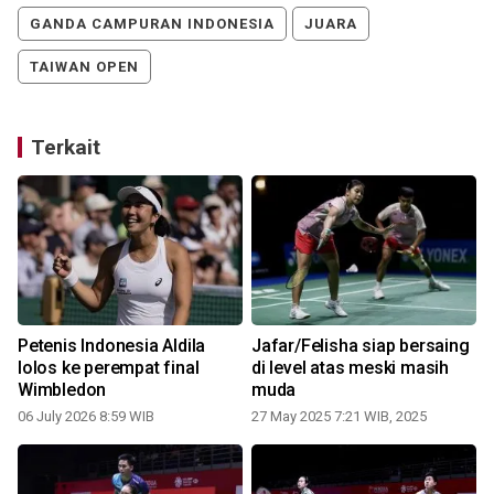
GANDA CAMPURAN INDONESIA
JUARA
TAIWAN OPEN
Terkait
Petenis Indonesia Aldila
Jafar/Felisha siap bersaing
lolos ke perempat final
di level atas meski masih
Wimbledon
muda
06 July 2026 8:59 WIB
27 May 2025 7:21 WIB, 2025