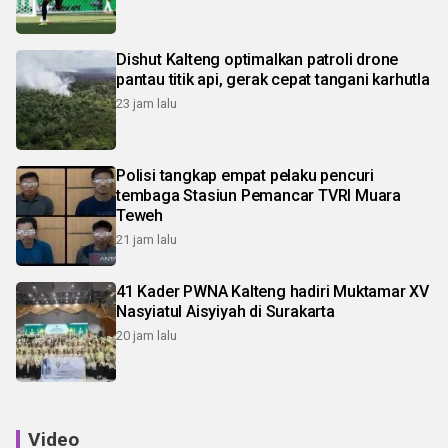
Dishut Kalteng optimalkan patroli drone
pantau titik api, gerak cepat tangani karhutla
23 jam lalu
Polisi tangkap empat pelaku pencuri
tembaga Stasiun Pemancar TVRI Muara
Teweh
21 jam lalu
41 Kader PWNA Kalteng hadiri Muktamar XV
Nasyiatul Aisyiyah di Surakarta
20 jam lalu
Video