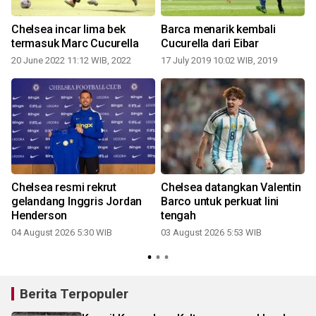
Chelsea incar lima bek
Barca menarik kembali
termasuk Marc Cucurella
Cucurella dari Eibar
20 June 2022 11:12 WIB, 2022
17 July 2019 10:02 WIB, 2019
2
Chelsea resmi rekrut
Chelsea datangkan Valentin
-
gelandang Inggris Jordan
Barco untuk perkuat lini
Henderson
tengah
04 August 2026 5:30 WIB
03 August 2026 5:53 WIB
Berita Terpopuler