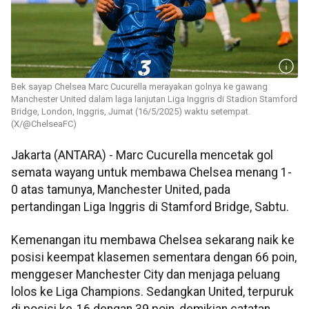
Bek sayap Chelsea Marc Cucurella merayakan golnya ke gawang
Manchester United dalam laga lanjutan Liga Inggris di Stadion Stamford
Bridge, London, Inggris, Jumat (16/5/2025) waktu setempat.
(X/@ChelseaFC)
Jakarta (ANTARA) - Marc Cucurella mencetak gol
semata wayang untuk membawa Chelsea menang 1-
0 atas tamunya, Manchester United, pada
pertandingan Liga Inggris di Stamford Bridge, Sabtu.
Kemenangan itu membawa Chelsea sekarang naik ke
posisi keempat klasemen sementara dengan 66 poin,
menggeser Manchester City dan menjaga peluang
lolos ke Liga Champions. Sedangkan United, terpuruk
di posisi ke-16 dengan 39 poin, demikian catatan