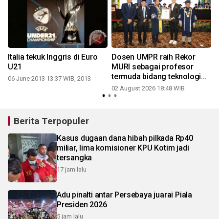
Italia tekuk Inggris di Euro
Dosen UMPR raih Rekor
U21
MURI sebagai profesor
termuda bidang teknologi
06 June 2013 13:37 WIB, 2013
pendidikan
02 August 2026 18:48 WIB
Berita Terpopuler
Kasus dugaan dana hibah pilkada Rp40
miliar, lima komisioner KPU Kotim jadi
tersangka
17 jam lalu
Adu pinalti antar Persebaya juarai Piala
Presiden 2026
5 jam lalu