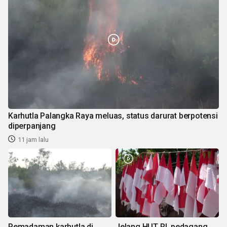
Karhutla Palangka Raya meluas, status darurat berpotensi
diperpanjang
11 jam lalu
Pemadaman karhutla di
Jelang HUT RI, pedagang