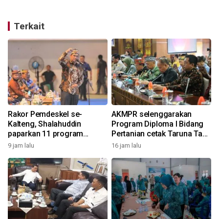
Terkait
Rakor Pemdeskel se-
AKMPR selenggarakan
n
Kalteng, Shalahuddin
Program Diploma I Bidang
paparkan 11 program
Pertanian cetak Taruna Tani
unggulan Barito Utara
Huma Betang
9 jam lalu
16 jam lalu