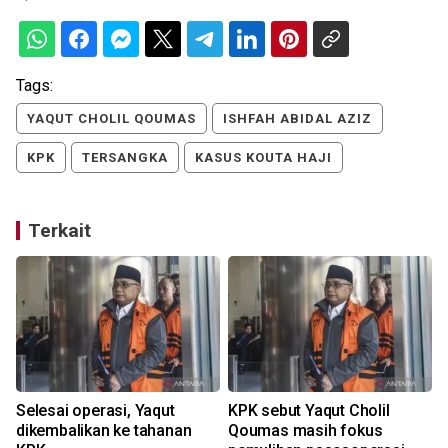
Tags:
YAQUT CHOLIL QOUMAS
ISHFAH ABIDAL AZIZ
KPK
TERSANGKA
KASUS KOUTA HAJI
Terkait
Selesai operasi, Yaqut
KPK sebut Yaqut Cholil
dikembalikan ke tahanan
Qoumas masih fokus