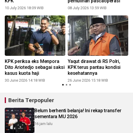
KPK
pemulihan pascaoperasi
10 July 2026 18:09 WIB
08 July 2026 13:59 WIB
n
KPK periksa eks Menpora
Yaqut dirawat di RS Polri,
Dito Ariotedjo sebagai saksi
KPK terus pantau kondisi
kasus kuota haji
kesehatannya
30 June 2026 14:18 WIB
26 June 2026 15:18 WIB
Berita Terpopuler
Belum berhenti belanja! Ini rekap transfer
sementara MU 2026
16 jam lalu