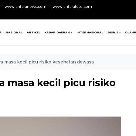
www.antaranews.com
www.antarafoto.com
A
NASIONAL
ARTIKEL
KABAR DAERAH
INTERNASIONAL
BISNIS
OLAH
ra masa kecil picu risiko kesehatan dewasa
a masa kecil picu risiko