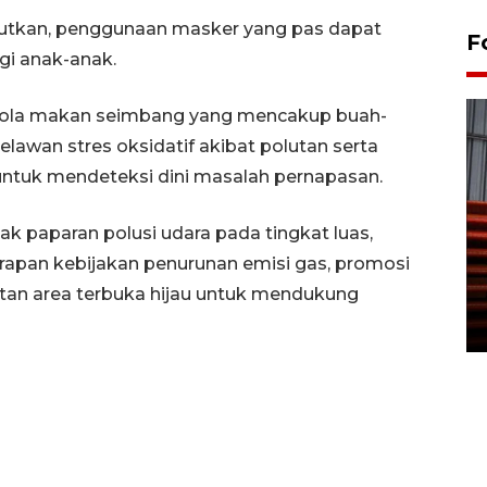
njutkan, penggunaan masker yang pas dapat
F
i anak-anak.
pola makan seimbang yang mencakup buah-
wan stres oksidatif akibat polutan serta
untuk mendeteksi dini masalah pernapasan.
k paparan polusi udara pada tingkat luas,
Prediksi puncak musim
rapan kebijakan penurunan emisi gas, promosi
kemarau di Kalimantan
Tengah
tan area terbuka hijau untuk mendukung
22 July 2026 17:18 WIB