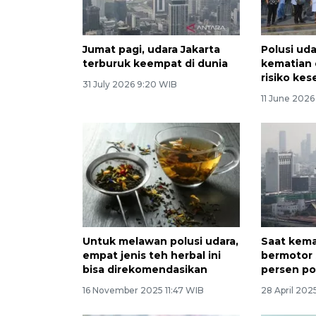
Jumat pagi, udara Jakarta
Polusi uda
terburuk keempat di dunia
kematian d
risiko ke
31 July 2026 9:20 WIB
11 June 2026
Untuk melawan polusi udara,
Saat kema
empat jenis teh herbal ini
bermotor
bisa direkomendasikan
persen po
16 November 2025 11:47 WIB
28 April 202