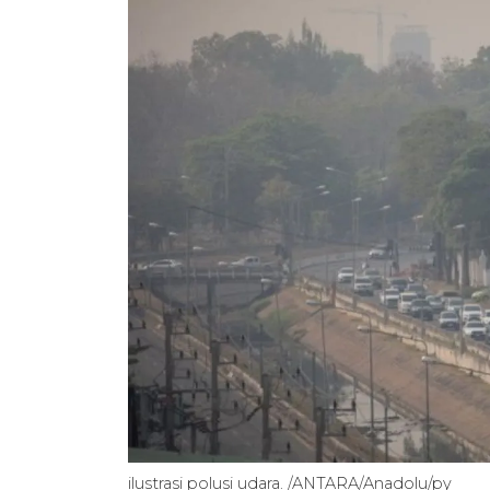
ilustrasi polusi udara. /ANTARA/Anadolu/py