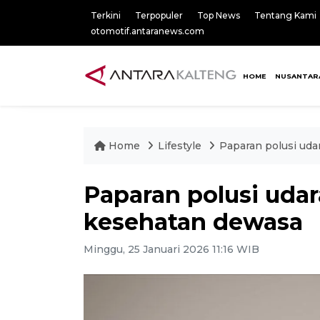
Terkini
Terpopuler
Top News
Tentang Kami
otomotif.antaranews.com
HOME
NUSANTAR
Home
Lifestyle
Paparan polusi uda
Paparan polusi udar
kesehatan dewasa
Minggu, 25 Januari 2026 11:16 WIB