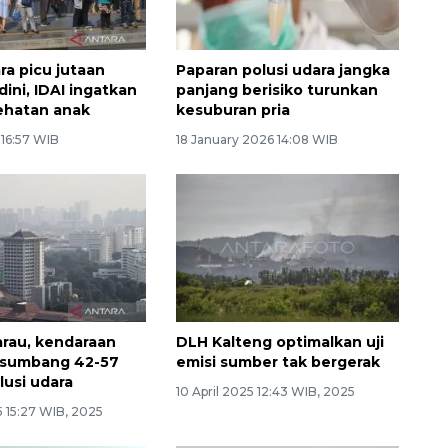
ra picu jutaan
Paparan polusi udara jangka
ini, IDAI ingatkan
panjang berisiko turunkan
sehatan anak
kesuburan pria
 16:57 WIB
18 January 2026 14:08 WIB
rau, kendaraan
DLH Kalteng optimalkan uji
 sumbang 42-57
emisi sumber tak bergerak
lusi udara
10 April 2025 12:43 WIB, 2025
5 15:27 WIB, 2025