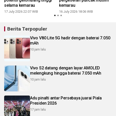
potensi gelombang tinggi
pergeseran puncak musim
selama kemarau
kemarau
2
17 July 2026 22:07 WIB
16 July 2026 18:06 WIB
Berita Terpopuler
Vivo V80 Lite 5G hadir dengan baterai 7.050
mAh
10 jam lalu
Vivo S2 datang dengan layar AMOLED
melengkung hingga baterai 7.050 mAh
10 jam lalu
Adu pinalti antar Persebaya juarai Piala
Presiden 2026
17 jam lalu