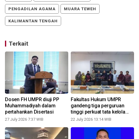
PENGADILAN AGAMA
MUARA TEWEH
KALIMANTAN TENGAH
Terkait
Dosen FH UMPR diuji PP
Fakultas Hukum UMPR
Muhammadiyah dalam
gandeng tiga perguruan
pertahankan Disertasi
tinggi perkuat tata kelola
dan pengembangan
27 July 2026 7:37 WIB
22 July 2026 13:14 WIB
akademik