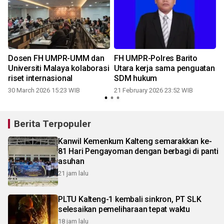
Dosen FH UMPR-UMM dan
FH UMPR-Polres Barito
Universiti Malaya kolaborasi
Utara kerja sama penguatan
riset internasional
SDM hukum
30 March 2026 15:23 WIB
21 February 2026 23:52 WIB
Berita Terpopuler
Kanwil Kemenkum Kalteng semarakkan ke-
81 Hari Pengayoman dengan berbagi di panti
asuhan
21 jam lalu
PLTU Kalteng-1 kembali sinkron, PT SLK
selesaikan pemeliharaan tepat waktu
18 jam lalu