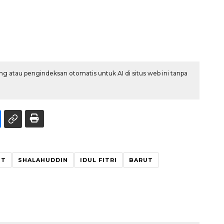
g atau pengindeksan otomatis untuk AI di situs web ini tanpa
UT
SHALAHUDDIN
IDUL FITRI
BARUT