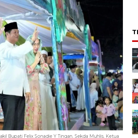
T
kil Bupati Felix Sonadie Y Tingan, Sekda Muhlis, Ketua