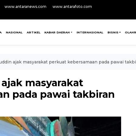
www.antaranews.com
www.antarafoto.com
A
NASIONAL
ARTIKEL
KABAR DAERAH
INTERNASIONAL
BISNIS
OLAH
uddin ajak masyarakat perkuat kebersamaan pada pawai takbi
 ajak masyarakat
n pada pawai takbiran