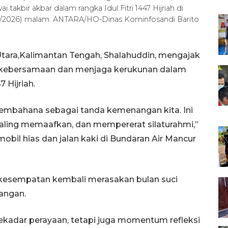
bir akbar dalam rangka Idul Fitri 1447 Hijriah di
3/2026) malam. ANTARA/HO-Dinas Kominfosandi Barito
Utara,Kalimantan Tengah, Shalahuddin, mengajak
 kebersamaan dan menjaga kerukunan dalam
 Hijriah.
membahana sebagai tanda kemenangan kita. Ini
aling memaafkan, dan mempererat silaturahmi,”
obil hias dan jalan kaki di Bundaran Air Mancur
 kesempatan kembali merasakan bulan suci
angan.
kadar perayaan, tetapi juga momentum refleksi