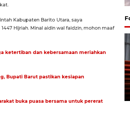
kat.
F
intah Kabupaten Barito Utara, saya
1447 Hijriah. Minal aidin wal faidzin, mohon maaf
ga ketertiban dan kebersamaan meriahkan
Prediksi puncak musim
g, Bupati Barut pastikan kesiapan
kemarau di Kalimantan
Tengah
22 July 2026 17:18 WIB
rakat buka puasa bersama untuk pererat