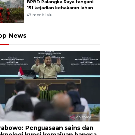
BPBD Palangka Raya tangani
151 kejadian kebakaran lahan
47 menit lalu
op News
rabowo: Penguasaan sains dan
eknologi kunci kemajuan bangsa