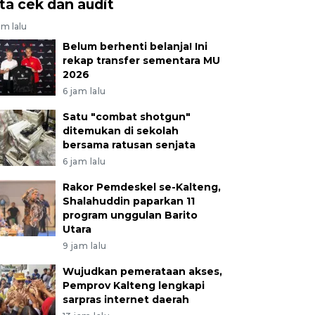
ita cek dan audit
am lalu
Belum berhenti belanja! Ini
rekap transfer sementara MU
2026
6 jam lalu
Satu "combat shotgun"
ditemukan di sekolah
bersama ratusan senjata
6 jam lalu
Rakor Pemdeskel se-Kalteng,
Shalahuddin paparkan 11
program unggulan Barito
Utara
9 jam lalu
Wujudkan pemerataan akses,
Pemprov Kalteng lengkapi
sarpras internet daerah