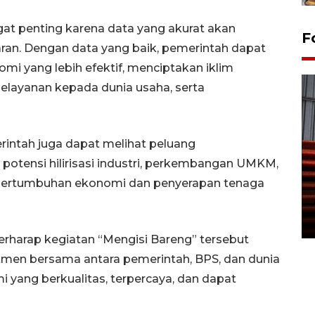
gat penting karena data yang akurat akan
F
ran. Dengan data yang baik, pemerintah dapat
 yang lebih efektif, menciptakan iklim
pelayanan kepada dunia usaha, serta
erintah juga dapat melihat peluang
otensi hilirisasi industri, perkembangan UMKM,
Prediksi puncak musim
p pertumbuhan ekonomi dan penyerapan tenaga
kemarau di Kalimantan
Tengah
22 July 2026 17:18 WIB
berharap kegiatan “Mengisi Bareng” tersebut
n bersama antara pemerintah, BPS, dan dunia
yang berkualitas, terpercaya, dan dapat