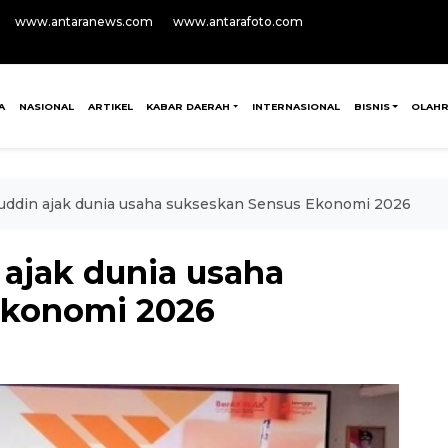
www.antaranews.com
www.antarafoto.com
A
NASIONAL
ARTIKEL
KABAR DAERAH
INTERNASIONAL
BISNIS
OLAH
uddin ajak dunia usaha sukseskan Sensus Ekonomi 2026
 ajak dunia usaha
Ekonomi 2026