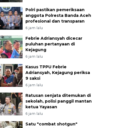
Polri pastikan pemeriksaan
anggota Polresta Banda Aceh
profesional dan transparan
6 jam lalu
Febrie Adriansyah dicecar
puluhan pertanyaan di
Kejagung
6 jam lalu
Kasus TPPU Febrie
Adriansyah, Kejagung periksa
9 saksi
6 jam lalu
Ratusan senjata ditemukan di
sekolah, polisi panggil mantan
ketua Yayasan
6 jam lalu
Satu "combat shotgun"