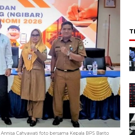
T
a Annisa Cahyawati foto bersama Kepala BPS Barito