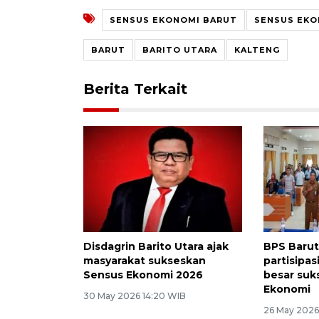
SENSUS EKONOMI BARUT
SENSUS EKO
BARUT
BARITO UTARA
KALTENG
Berita Terkait
Disdagrin Barito Utara ajak
BPS Barut
masyarakat sukseskan
partisipas
Sensus Ekonomi 2026
besar suk
Ekonomi
30 May 2026 14:20 WIB
26 May 2026