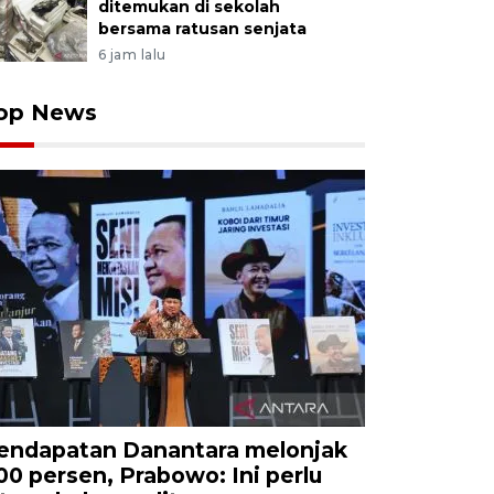
ditemukan di sekolah
bersama ratusan senjata
6 jam lalu
op News
endapatan Danantara melonjak
00 persen, Prabowo: Ini perlu