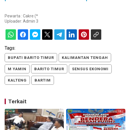
Pewarta : Cakre (*
Uploader:
Admin 3
Tags:
BUPATI BARITO TIMUR
KALIMANTAN TENGAH
M YAMIN
BARITO TIMUR
SENSUS EKONOMI
KALTENG
BARTIM
Terkait