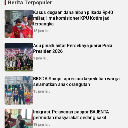
Berita Terpopuler
Kasus dugaan dana hibah pilkada Rp40
miliar, lima komisioner KPU Kotim jadi
tersangka
15 jam lalu
Adu pinalti antar Persebaya juarai Piala
Presiden 2026
3 jam lalu
BKSDA Sampit apresiasi kepedulian warga
selamatkan anak orangutan
15 jam lalu
Imigrasi: Pelayanan paspor BAJENTA
permudah masyarakat sedang sakit
18 jam lalu