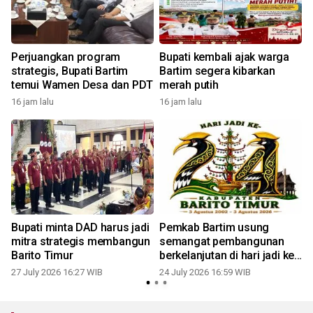
Perjuangkan program
Bupati kembali ajak warga
strategis, Bupati Bartim
Bartim segera kibarkan
temui Wamen Desa dan PDT
merah putih
16 jam lalu
16 jam lalu
2
Bupati minta DAD harus jadi
Pemkab Bartim usung
mitra strategis membangun
semangat pembangunan
Barito Timur
berkelanjutan di hari jadi ke-
24
27 July 2026 16:27 WIB
24 July 2026 16:59 WIB
2