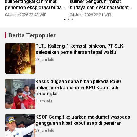
kuliner tingkatkan minat
kuliner pengaruhi minat
penonton eksplorasi budaya
budaya dan destinasi wisata
dan wisata
penonton
04 June 2026 22:43 WIB
04 June 2026 22:21 WIB
0
Berita Terpopuler
PLTU Kalteng-1 kembali sinkron, PT SLK
selesaikan pemeliharaan tepat waktu
23 jam lalu
Kasus dugaan dana hibah pilkada Rp40
miliar, lima komisioner KPU Kotim jadi
tersangka
1 jam lalu
KSOP Sampit keluarkan maklumat waspada
gangguan akibat kabut asap di perairan
23 jam lalu