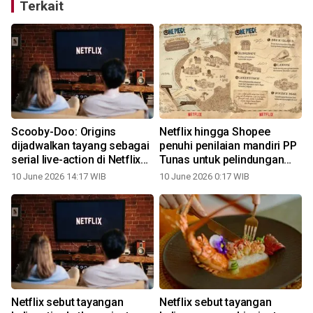
Terkait
Scooby-Doo: Origins
Netflix hingga Shopee
dijadwalkan tayang sebagai
penuhi penilaian mandiri PP
serial live-action di Netflix
Tunas untuk pelindungan
pada 2027
anak
10 June 2026 14:17 WIB
10 June 2026 0:17 WIB
Netflix sebut tayangan
Netflix sebut tayangan