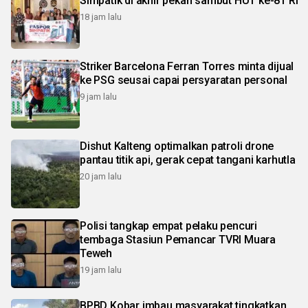
Simpatik di akhir pekan sambut HUT ke-81 RI
18 jam lalu
Striker Barcelona Ferran Torres minta dijual
ke PSG seusai capai persyaratan personal
9 jam lalu
Dishut Kalteng optimalkan patroli drone
pantau titik api, gerak cepat tangani karhutla
20 jam lalu
Polisi tangkap empat pelaku pencuri
tembaga Stasiun Pemancar TVRI Muara
Teweh
19 jam lalu
BPBD Kobar imbau masyarakat tingkatkan