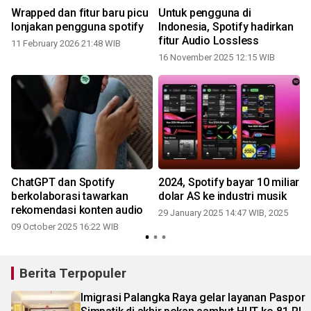
n
Wrapped dan fitur baru picu
Untuk pengguna di
lonjakan pengguna spotify
Indonesia, Spotify hadirkan
fitur Audio Lossless
11 February 2026 21:48 WIB
16 November 2025 12:15 WIB
ChatGPT dan Spotify
2024, Spotify bayar 10 miliar
berkolaborasi tawarkan
dolar AS ke industri musik
rekomendasi konten audio
29 January 2025 14:47 WIB, 2025
09 October 2025 16:22 WIB
Berita Terpopuler
Imigrasi Palangka Raya gelar layanan Paspor