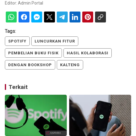
Editor:
Admin Portal
Tags:
SPOTIFY
LUNCURKAN FITUR
PEMBELIAN BUKU FISIK
HASIL KOLABORASI
DENGAN BOOKSHOP
KALTENG
Terkait