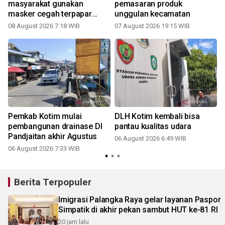
masyarakat gunakan
pemasaran produk
masker cegah terpapar
unggulan kecamatan
udara tidak sehat
08 August 2026 7:18 WIB
07 August 2026 19:15 WIB
Pemkab Kotim mulai
DLH Kotim kembali bisa
pembangunan drainase DI
pantau kualitas udara
Pandjaitan akhir Agustus
06 August 2026 6:49 WIB
06 August 2026 7:33 WIB
Berita Terpopuler
Imigrasi Palangka Raya gelar layanan Paspor
Simpatik di akhir pekan sambut HUT ke-81 RI
20 jam lalu