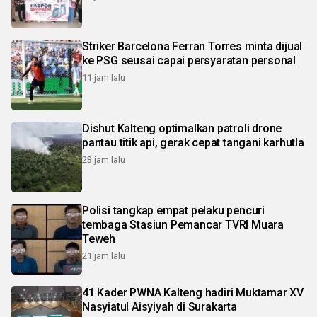
Striker Barcelona Ferran Torres minta dijual
ke PSG seusai capai persyaratan personal
11 jam lalu
Dishut Kalteng optimalkan patroli drone
pantau titik api, gerak cepat tangani karhutla
23 jam lalu
Polisi tangkap empat pelaku pencuri
tembaga Stasiun Pemancar TVRI Muara
Teweh
21 jam lalu
41 Kader PWNA Kalteng hadiri Muktamar XV
Nasyiatul Aisyiyah di Surakarta