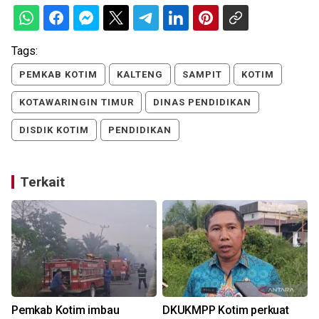
Tags:
PEMKAB KOTIM
KALTENG
SAMPIT
KOTIM
KOTAWARINGIN TIMUR
DINAS PENDIDIKAN
DISDIK KOTIM
PENDIDIKAN
Terkait
l
Pemkab Kotim imbau
DKUKMPP Kotim perkuat