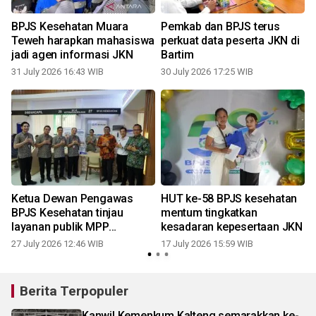
BPJS Kesehatan Muara
Pemkab dan BPJS terus
Teweh harapkan mahasiswa
perkuat data peserta JKN di
jadi agen informasi JKN
Bartim
31 July 2026 16:43 WIB
30 July 2026 17:25 WIB
1
Ketua Dewan Pengawas
HUT ke-58 BPJS kesehatan
N
BPJS Kesehatan tinjau
mentum tingkatkan
layanan publik MPP
kesadaran kepesertaan JKN
Palangka Raya
27 July 2026 12:46 WIB
17 July 2026 15:59 WIB
Berita Terpopuler
Kanwil Kemenkum Kalteng semarakkan ke-