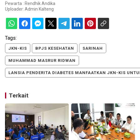
Pewarta : Rendhik Andika
Uploader:
Admin Kalteng
Tags:
JKN-KIS
BPJS KESEHATAN
SARINAH
MUHAMMAD MASRUR RIDWAN
LANSIA PENDERITA DIABETES MANFAATKAN JKN-KIS UNT
Terkait