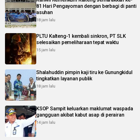
81 Hari Pengayoman dengan berbagi di panti
asuhan
18 jam lalu
PLTU Kalteng-1 kembali sinkron, PT SLK
selesaikan pemeliharaan tepat waktu
15 jam lalu
Shalahuddin pimpin kaji tiru ke Gunungkidul
tingkatkan layanan publik
18 jam lalu
KSOP Sampit keluarkan maklumat waspada
gangguan akibat kabut asap di perairan
14 jam lalu